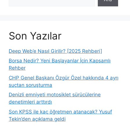
Son Yazılar
Deep Web’e Nasıl Girilir? [2025 Rehberi]
Borsa Nedir? Yeni Başlayanlar İçin Kapsamlı
Rehber
CHP Genel Başkanı Özgür Özel hakkında 4 ayrı
suçtan soruşturma
Denizli emniyeti motosiklet sürücülerine
denetimleri arttırdı
Son KPSS ile kaç öğretmen atanacak? Yusuf
Tekin’den açıklama geldi