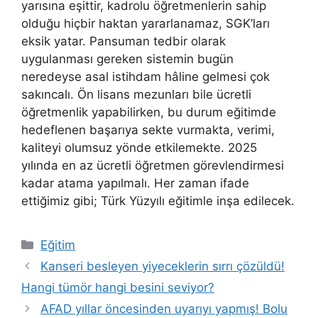
yarısına eşittir, kadrolu öğretmenlerin sahip
olduğu hiçbir haktan yararlanamaz, SGK’ları
eksik yatar. Pansuman tedbir olarak
uygulanması gereken sistemin bugün
neredeyse asal istihdam hâline gelmesi çok
sakıncalı. Ön lisans mezunları bile ücretli
öğretmenlik yapabilirken, bu durum eğitimde
hedeflenen başarıya sekte vurmakta, verimi,
kaliteyi olumsuz yönde etkilemekte. 2025
yılında en az ücretli öğretmen görevlendirmesi
kadar atama yapılmalı. Her zaman ifade
ettiğimiz gibi; Türk Yüzyılı eğitimle inşa edilecek.
Kategoriler
Eğitim
Kanseri besleyen yiyeceklerin sırrı çözüldü!
Hangi tümör hangi besini seviyor?
AFAD yıllar öncesinden uyarıyı yapmış! Bolu