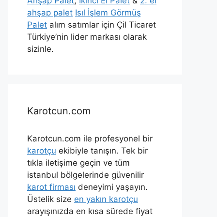
Ahşap Palet
,
İkinci El Palet
&
2. el
ahşap palet
Isıl İşlem Görmüş
Palet
alım satımlar için Çil Ticaret
Türkiye’nin lider markası olarak
sizinle.
Karotcun.com
Karotcun.com ile profesyonel bir
karotçu
ekibiyle tanışın. Tek bir
tıkla iletişime geçin ve tüm
istanbul bölgelerinde güvenilir
karot firması
deneyimi yaşayın.
Üstelik size
en yakın karotçu
arayışınızda en kısa sürede fiyat