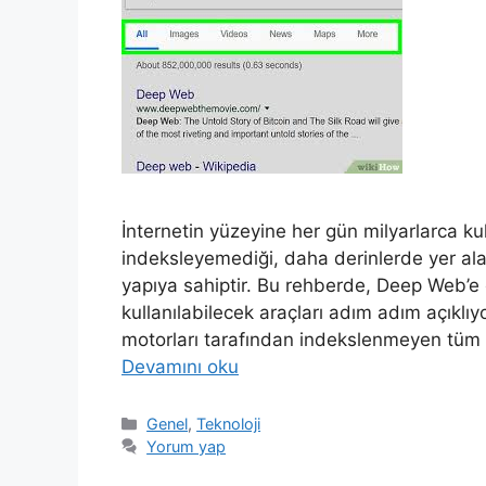
İnternetin yüzeyine her gün milyarlarca ku
indeksleyemediği, daha derinlerde yer a
yapıya sahiptir. Bu rehberde, Deep Web’e e
kullanılabilecek araçları adım adım açık
motorları tarafından indekslenmeyen tüm w
Devamını oku
Kategoriler
Genel
,
Teknoloji
Yorum yap