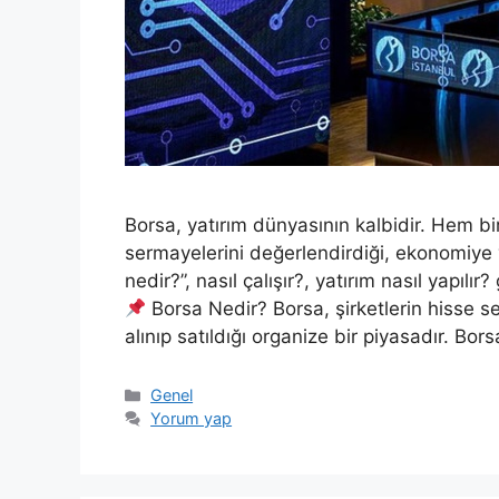
Borsa, yatırım dünyasının kalbidir. Hem bi
sermayelerini değerlendirdiği, ekonomiye 
nedir?”, nasıl çalışır?, yatırım nasıl yapılır
Borsa Nedir? Borsa, şirketlerin hisse sen
alınıp satıldığı organize bir piyasadır. Bo
Kategoriler
Genel
Yorum yap