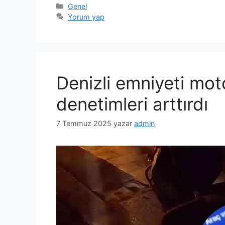
Kategoriler
Genel
Yorum yap
Denizli emniyeti mot
denetimleri arttırdı
7 Temmuz 2025
yazar
admin