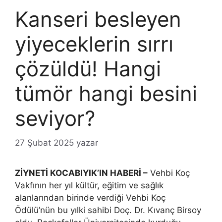
Kanseri besleyen
yiyeceklerin sırrı
çözüldü! Hangi
tümör hangi besini
seviyor?
27 Şubat 2025
yazar
ZİYNETİ KOCABIYIK’IN HABERİ –
Vehbi Koç
Vakfının her yıl kültür, eğitim ve sağlık
alanlarından birinde verdiği Vehbi Koç
Ödülü’nün bu yılki sahibi Doç. Dr. Kıvanç Birsoy