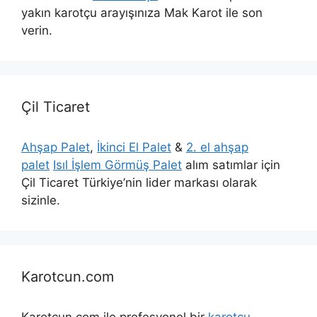
yakın karotçu arayışınıza Mak Karot ile son
verin.
Çil Ticaret
Ahşap Palet
,
İkinci El Palet
&
2. el ahşap
palet
Isıl İşlem Görmüş Palet
alım satımlar için
Çil Ticaret Türkiye’nin lider markası olarak
sizinle.
Karotcun.com
Karotcun.com ile profesyonel bir
karotçu