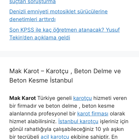
suçtan soruşturma
Denizli emniyeti motosiklet sürücülerine
denetimleri arttırdı
Son KPSS ile kaç öğretmen atanacak? Yusuf
Tekin’den açıklama geldi
Mak Karot – Karotçu , Beton Delme ve
Beton Kesme İstanbul
Mak Karot
Türkiye geneli
karotçu
hizmeti veren
bir firmadır ve beton delme , beton kesme
alanlarında profesyonel bir
karot firması
olarak
hizmet alabilirsiniz.
İstanbul karotçu
işleriniz için
gönül rahatlığıyla çalışabileceğiniz 10 yılı aşkın
bir tecrübeli
acil karotçu
ekibine sahiptir. En