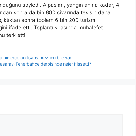
 olduğunu söyledi. Alpaslan, yangın anına kadar, 4
gından sonra da bin 800 civarında tesisin daha
n çıktıktan sonra toplam 6 bin 200 turizm
ini ifade etti. Toplantı sırasında muhalefet
u terk etti.
da binlerce ön lisans mezunu bile var
tasaray-Fenerbahçe derbisinde neler hissetti?