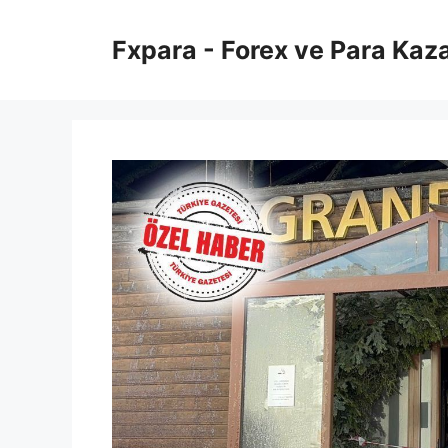
İçeriğe
atla
Fxpara - Forex ve Para Kaz