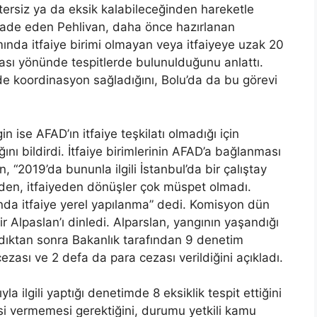
tersiz ya da eksik kalabileceğinden hareketle
i ifade eden Pehlivan, daha önce hazırlanan
mında itfaiye birimi olmayan veya itfaiyeye uzak 20
ması yönünde tespitlerde bulunulduğunu anlattı.
de koordinasyon sağladığını, Bolu’da da bu görevi
ise AFAD’ın itfaiye teşkilatı olmadığı için
ı bildirdi. İtfaiye birimlerinin AFAD’a bağlanması
 “2019’da bununla ilgili İstanbul’da bir çalıştay
erden, itfaiyeden dönüşler çok müspet olmadı.
ında itfaiye yerel yapılanma” dedi. Komisyon dün
 Alpaslan’ı dinledi. Alparslan, yangının yaşandığı
aldıktan sonra Bakanlık tarafından 9 denetim
ezası ve 2 defa da para cezası verildiğini açıkladı.
a ilgili yaptığı denetimde 8 eksiklik tespit ettiğini
gesi vermemesi gerektiğini, durumu yetkili kamu