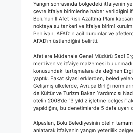
Yangın sonrasında bölgedeki itfaiyenin ye
çevre itfaiye birimlerine haber verildiğin
Bolu’nun İl Afet Risk Azaltma Planı kapsa
noktaya su tankeri ve itfaiye birimi kurul
Pehlivan, AFAD’ın acil durumlar ve afetler
AFAD’ın üstlendiğini belirtti.
Afetlere Müdahale Genel Müdürü Sadi Ergin 
merdiven ve itfaiye malzemesi bulunmadığın
konusundaki tartışmalara da değinen Ergin,
yaptık. Fakat siyasi erklerden, belediyel
Gelişmiş ülkelerde, Avrupa Birliği normlar
de Kültür ve Turizm Bakan Yardımcısı Nadir
otelin 2008’de “3 yıldız işletme belgesi” 
yapıldığını, bu denetimlerde 5 defa uyarı c
Alpaslan, Bolu Belediyesinin otelin tamamıyl
anlatarak itfaiyenin yangın yeterlilik bel