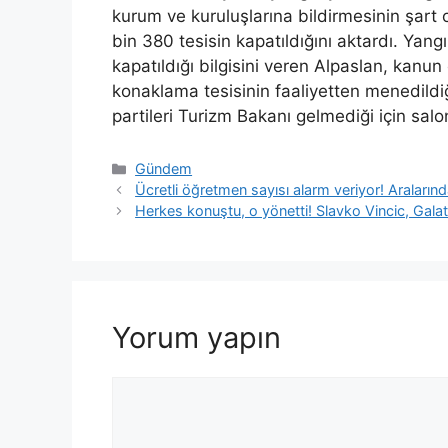
kurum ve kuruluşlarına bildirmesinin şart
bin 380 tesisin kapatıldığını aktardı. Yan
kapatıldığı bilgisini veren Alpaslan, kanu
konaklama tesisinin faaliyetten menedildiğ
partileri Turizm Bakanı gelmediği için salon
Kategoriler
Gündem
Ücretli öğretmen sayısı alarm veriyor! Araların
Herkes konuştu, o yönetti! Slavko Vincic, Gala
Yorum yapın
Yorum