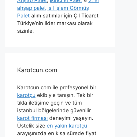
Ahşap Palet
,
İkinci El Palet
&
2. el
ahşap palet
Isıl İşlem Görmüş
Palet
alım satımlar için Çil Ticaret
Türkiye’nin lider markası olarak
sizinle.
Karotcun.com
Karotcun.com ile profesyonel bir
karotçu
ekibiyle tanışın. Tek bir
tıkla iletişime geçin ve tüm
istanbul bölgelerinde güvenilir
karot firması
deneyimi yaşayın.
Üstelik size
en yakın karotçu
arayışınızda en kısa sürede fiyat