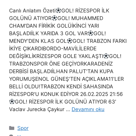
Canlı Anlatım Özeti
GOL! RİZESPOR İLK
GOLÜNÜ ATIYOR
GOL! MUHAMMED
CHAM'DAN FİRİKİK GOLÜİKİNCİ YARI
BAŞLADIİLK YARIDA 3 GOL VAR
GOL!
MENDY'DEN KLAS GOL
GOL! TRABZON FARKI
İKİYE ÇIKARDIBORDO-MAVİLİLERDE
DEĞİŞİKLİKRİZESPOR GOLE YAKLAŞTI
GOL!
TRABZONSPOR ÖNE GEÇİYORKARADENİZ
DERBİSİ BAŞLADIİLHAN PALUT'TAN KUPA
YORUMUŞENOL GÜNEŞ'TEN AÇIKLAMA11'LER
BELLİ OLDU!TRABZON KENDİ SAHASINDA
RİZESPOR'U KONUK EDİYOR 26.02.2025 21:56
GOL! RİZESPOR İLK GOLÜNÜ ATIYOR 63′
Vaclav Jurecka Çaykur …
Devamını oku
Kategoriler
Spor