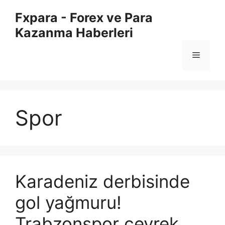
İçeriğe
Fxpara - Forex ve Para
atla
Kazanma Haberleri
Menü
Spor
Karadeniz derbisinde
gol yağmuru!
Trabzonspor çeyrek