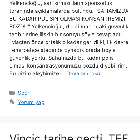
Yelkencioğlu, sarı kırmızılıların sponsorluk
töreninde açıklamalarda bulundu. “SAHAMIZDA
BU KADAR POLİSİN OLMASI KONSANTREMİZİ
BOZDU” Yelkencioğlu, derbi maçındaki güvenlik
tedbirlerine ilişkin bir soruyu şöyle cevapladı:
“Maçtan önce ortalık o kadar gerildi ki, ilk devre
Fenerbahçe stadında oynadık orada böyle
güvenlik yoktu. Sahamızda bu kadar polis
olması konsantrasyonumuzu bozdu diyebilirim.
Bu bizim aleyhimize …
Devamını oku
Kategoriler
Spor
Yorum yap
Vincic tarihe geçti, TFF