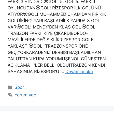
FARKI 3'E İNDİRDİ
GOL! 5. GOL 5. FARKLI
OYUNCUDAN
GOL! RİZESPOR İLK GOLÜNÜ
ATIYOR
GOL! MUHAMMED CHAM'DAN FİRİKİK
GOLÜİKİNCİ YARI BAŞLADIİLK YARIDA 3 GOL
VAR
GOL! MENDY'DEN KLAS GOL
GOL!
TRABZON FARKI İKİYE ÇIKARDIBORDO-
MAVİLİLERDE DEĞİŞİKLİKRİZESPOR GOLE
YAKLAŞTI
GOL! TRABZONSPOR ÖNE
GEÇİYORKARADENİZ DERBİSİ BAŞLADIİLHAN
PALUT'TAN KUPA YORUMUŞENOL GÜNEŞ'TEN
AÇIKLAMA11'LER BELLİ OLDU!TRABZON KENDİ
SAHASINDA RİZESPOR'U …
Devamını oku
Kategoriler
Spor
Yorum yap