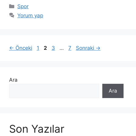
Kategoriler
Spor
Yorum yap
Sayfa
Sayfa
Sayfa
Sayfa
←
Önceki
1
2
3
…
7
Sonraki
→
Ara
Ara
Son Yazılar