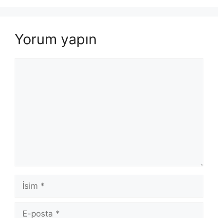
Yorum yapın
Yorum
İsim
E-