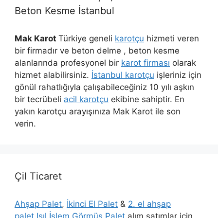
Beton Kesme İstanbul
Mak Karot
Türkiye geneli
karotçu
hizmeti veren
bir firmadır ve beton delme , beton kesme
alanlarında profesyonel bir
karot firması
olarak
hizmet alabilirsiniz.
İstanbul karotçu
işleriniz için
gönül rahatlığıyla çalışabileceğiniz 10 yılı aşkın
bir tecrübeli
acil karotçu
ekibine sahiptir. En
yakın karotçu arayışınıza Mak Karot ile son
verin.
Çil Ticaret
Ahşap Palet
,
İkinci El Palet
&
2. el ahşap
palet
Isıl İşlem Görmüş Palet
alım satımlar için