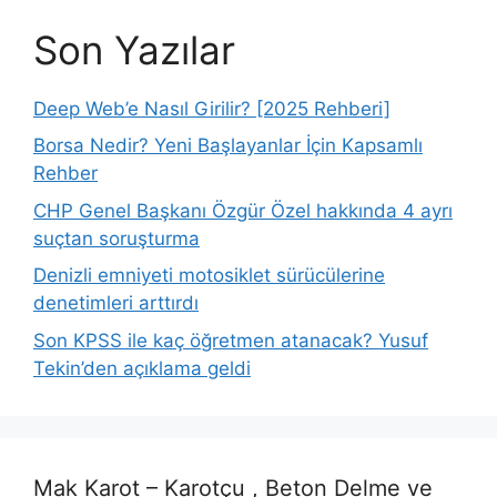
Son Yazılar
Deep Web’e Nasıl Girilir? [2025 Rehberi]
Borsa Nedir? Yeni Başlayanlar İçin Kapsamlı
Rehber
CHP Genel Başkanı Özgür Özel hakkında 4 ayrı
suçtan soruşturma
Denizli emniyeti motosiklet sürücülerine
denetimleri arttırdı
Son KPSS ile kaç öğretmen atanacak? Yusuf
Tekin’den açıklama geldi
Mak Karot – Karotçu , Beton Delme ve