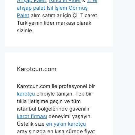
Ahşap Palet
,
İkinci El Palet
&
2. el
ahşap palet
Isıl İşlem Görmüş
Palet
alım satımlar için Çil Ticaret
Türkiye’nin lider markası olarak
sizinle.
Karotcun.com
Karotcun.com ile profesyonel bir
karotçu
ekibiyle tanışın. Tek bir
tıkla iletişime geçin ve tüm
istanbul bölgelerinde güvenilir
karot firması
deneyimi yaşayın.
Üstelik size
en yakın karotçu
arayışınızda en kısa sürede fiyat