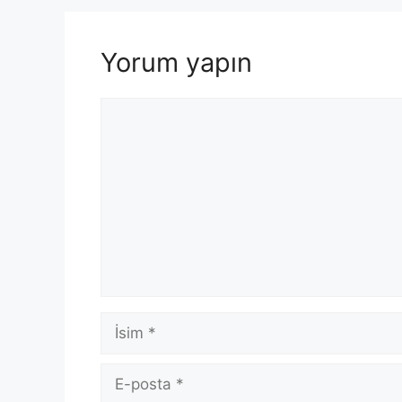
Yorum yapın
Yorum
İsim
E-
posta