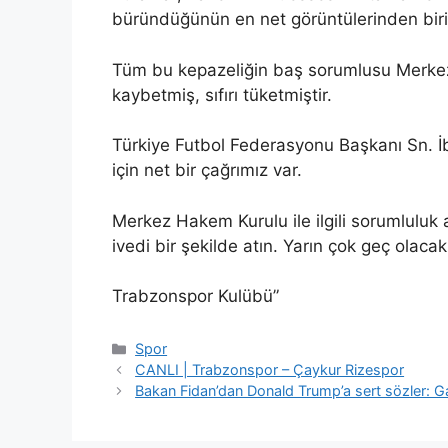
büründüğünün en net görüntülerinden biri 
Tüm bu kepazeliğin baş sorumlusu Merkez H
kaybetmiş, sıfırı tüketmiştir.
Türkiye Futbol Federasyonu Başkanı Sn. 
için net bir çağrımız var.
Merkez Hakem Kurulu ile ilgili sorumluluk 
ivedi bir şekilde atın. Yarın çok geç olacak
Trabzonspor Kulübü”
Kategoriler
Spor
CANLI | Trabzonspor – Çaykur Rizespor
Bakan Fidan’dan Donald Trump’a sert sözler: Gaz