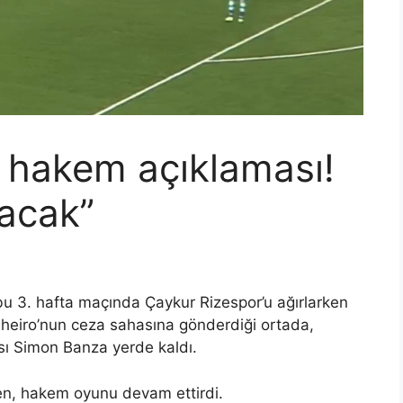
 hakem açıklaması!
lacak”
bu 3. hafta maçında Çaykur Rizespor’u ağırlarken
lheiro’nun ceza sahasına gönderdiği ortada,
 Simon Banza yerde kaldı.
ken, hakem oyunu devam ettirdi.