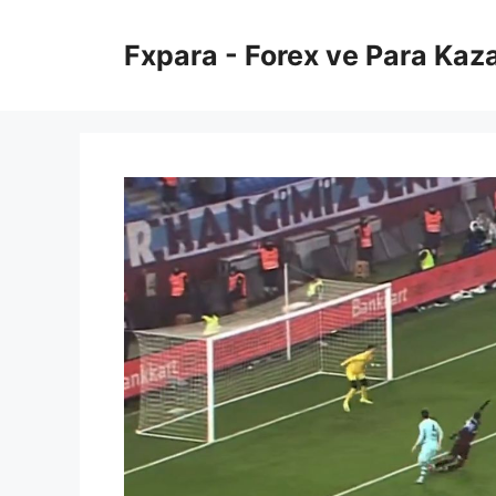
İçeriğe
atla
Fxpara - Forex ve Para Kaz