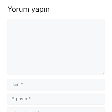
Yorum yapın
Yorum
İsim
E-
posta
İnternet