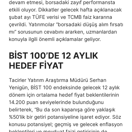
devam etmesi, borsadaki zayıf performansta
etkili oluyor. Dikkatler gelecek hafta açıklanacak
şubat ayı TÜFE verisi ve TCMB faiz kararına
çevrildi. Yatırımcılar “borsadaki düşüş alım fırsatı
mı” sorusunun cevabını ararken, uzmanlardan
konuyla ilgili önemli açıklamalar geliyor.
BİST 100’DE 12 AYLIK
HEDEF FİYAT
Tacirler Yatırım Araştırma Müdürü Serhan
Yenigün, BİST 100 endeksinde gelecek 12 aylık
dönem için ortalama hedef fiyat beklentilerinin
14.200 puan seviyelerinde bulunduğunu
belirterek, “Bu da son kapanışa göre yaklaşık
%50’lik bir getiri potansiyeline işaret ediyor. Söz
konusu potansiyel; geçmiş ve gelecek enflasyon
beklentileri ve mevduat faizi getirisinin de