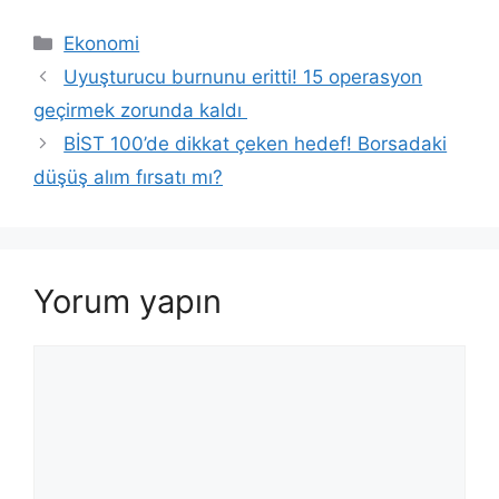
Kategoriler
Ekonomi
Uyuşturucu burnunu eritti! 15 operasyon
geçirmek zorunda kaldı
BİST 100’de dikkat çeken hedef! Borsadaki
düşüş alım fırsatı mı?
Yorum yapın
Yorum