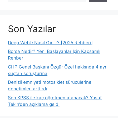
Son Yazılar
Deep Web’e Nasıl Girilir? [2025 Rehberi]
Borsa Nedir? Yeni Başlayanlar İçin Kapsamlı
Rehber
CHP Genel Başkanı Özgür Özel hakkında 4 ayrı
suçtan soruşturma
Denizli emniyeti motosiklet sürücülerine
denetimleri arttırdı
Son KPSS ile kaç öğretmen atanacak? Yusuf
Tekin’den açıklama geldi