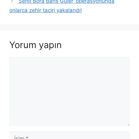
‘Şehit Bora Barış Güler’ operasyonunda
onlarca zehir taciri yakalandı!
Yorum yapın
Yorum
İsim