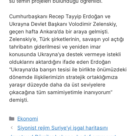
su temin projeleri bulunduğu öğrenildi.
Cumhurbaşkanı Recep Tayyip Erdoğan ve
Ukrayna Devlet Başkanı Volodimir Zelenskiy,
geçen hafta Ankara’da bir araya gelmişti.
Zelenskiy’e, Türk şirketlerinin, savaşın yol açtığı
tahribatın giderilmesi ve yeniden imar
konusunda Ukrayna’ya destek vermeye istekli
olduklarını aktardığını ifade eden Erdoğan
“Ukrayna’da barışın tesisi ile birlikte önümüzdeki
dönemde ilişkilerimizin stratejik ortaklığımıza
yaraşır düzeyde daha da üst seviyelere
çıkacağına tüm samimiyetimle inanıyorum”
demişti.
Kategoriler
Ekonomi
Siyonist rejim Suriye’yi işgal haritasını