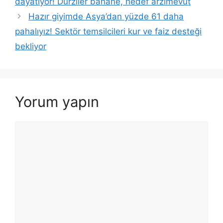
dayatıyor! Dürziler bahane, hedef arzımevut
Hazır giyimde Asya’dan yüzde 61 daha
pahalıyız! Sektör temsilcileri kur ve faiz desteği
bekliyor
Yorum yapın
Yorum