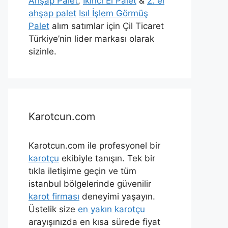
Ahşap Palet
,
İkinci El Palet
&
2. el
ahşap palet
Isıl İşlem Görmüş
Palet
alım satımlar için Çil Ticaret
Türkiye’nin lider markası olarak
sizinle.
Karotcun.com
Karotcun.com ile profesyonel bir
karotçu
ekibiyle tanışın. Tek bir
tıkla iletişime geçin ve tüm
istanbul bölgelerinde güvenilir
karot firması
deneyimi yaşayın.
Üstelik size
en yakın karotçu
arayışınızda en kısa sürede fiyat