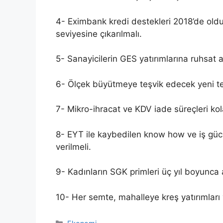
4- Eximbank kredi destekleri 2018’de oldu
seviyesine çıkarılmalı.
5- Sanayicilerin GES yatırımlarına ruhsat
6- Ölçek büyütmeye teşvik edecek yeni te
7- Mikro-ihracat ve KDV iade süreçleri kola
8- EYT ile kaybedilen know how ve iş gü
verilmeli.
9- Kadınların SGK primleri üç yıl boyunca 
10- Her semte, mahalleye kreş yatırımları 
Kategoriler