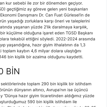
an kur sebebi ile zor bir dönemden geçiyor.
SD) geçtiğimiz ay göreve gelen yeni başkanları
Ekonomi Danışmanı Dr. Can Fuat Gürlesel’in de
rün yaşadığı zorluklara karşı öneri ve taleplerini
catında yaşanan yüzde 2’lik daralmaya karşılık,
uk bir küçülme olduğuna işaret eden TGSD Başkanı
olara tekabül ettiğini söyledi. 2022-2024 arasında
yıp yaşandığına, hazır giyim ithalatının da 1,3
i toplam kaybın 4,6 milyar dolara ulaştığını
146 bin kişilik bir azalma olduğunu kaydetti.
0 BİN
m sektörlerinde toplam 290 bin kişilik bir istihdam
örünün dünyanın altıncı, Avrupa’nın ise üçüncü
y “Dünya hazır giyim ticaretinden aldığımız yüzde
şturduğumuz 590 bin kişilik istihdam ile