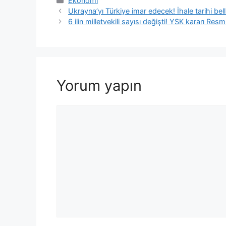
Ekonomi
Ukrayna’yı Türkiye imar edecek! İhale tarihi bell
6 ilin milletvekili sayısı değişti! YSK kararı Re
Yorum yapın
Yorum