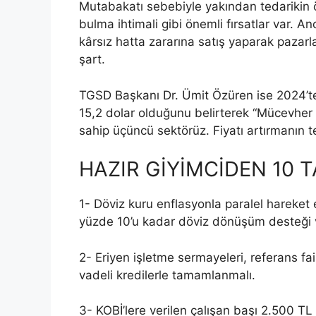
Mutabakatı sebebiyle yakından tedarikin 
bulma ihtimali gibi önemli fırsatlar var. A
kârsız hatta zararına satış yaparak pazarl
şart.
TGSD Başkanı Dr. Ümit Özüren ise 2024’te 
15,2 dolar olduğunu belirterek “Mücevhe
sahip üçüncü sektörüz. Fiyatı artırmanın t
HAZIR GİYİMCİDEN 10 
1- Döviz kuru enflasyonla paralel hareket e
yüzde 10’u kadar döviz dönüşüm desteği v
2- Eriyen işletme sermayeleri, referans fa
vadeli kredilerle tamamlanmalı.
3- KOBİ’lere verilen çalışan başı 2.500 TL