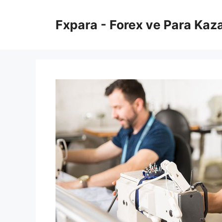
İçeriğe
atla
Fxpara - Forex ve Para Kaz