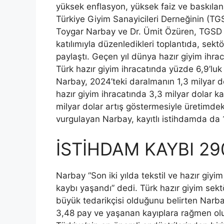
yüksek enflasyon, yüksek faiz ve baskılan
Türkiye Giyim Sanayicileri Derneğinin (TG
Toygar Narbay ve Dr. Ümit Özüren, TGSD 
katılımıyla düzenledikleri toplantıda, sektö
paylaştı. Geçen yıl dünya hazır giyim ihra
Türk hazır giyim ihracatında yüzde 6,9’l
Narbay, 2024’teki daralmanın 1,3 milyar d
hazır giyim ihracatında 3,3 milyar dolar ka
milyar dolar artış göstermesiyle üretimdek
vurgulayan Narbay, kayıtlı istihdamda da 
İSTİHDAM KAYBI 29
Narbay “Son iki yılda tekstil ve hazır giyi
kaybı yaşandı” dedi. Türk hazır giyim sekt
büyük tedarikçisi olduğunu belirten Narba
3,48 pay ve yaşanan kayıplara rağmen olu