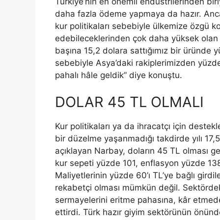
Türkiye’nin en önemli endüstrilerinden biri
daha fazla ödeme yapmaya da hazır. Ancak
kur politikaları sebebiyle ülkemize özgü ko
edebileceklerinden çok daha yüksek olan 
başına 15,2 dolara sattığımız bir üründe 
sebebiyle Asya’daki rakiplerimizden yüzd
pahalı hâle geldik” diye konuştu.
DOLAR 45 TL OLMALI
Kur politikaları ya da ihracatçı için deste
bir düzelme yaşanmadığı takdirde yılı 17,5
açıklayan Narbay, doların 45 TL olması g
kur sepeti yüzde 101, enflasyon yüzde 138,
Maliyetlerinin yüzde 60’ı TL’ye bağlı girdi
rekabetçi olması mümkün değil. Sektördeki
sermayelerini eritme pahasına, kâr etmede
ettirdi. Türk hazır giyim sektörünün önünd