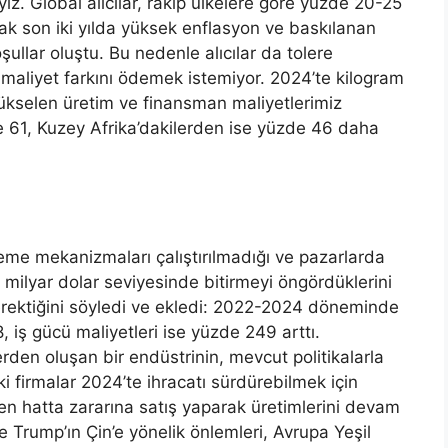
yiz. Global alıcılar, rakip ülkelere göre yüzde 20-25
 son iki yılda yüksek enflasyon ve baskılanan
şullar oluştu. Bu nedenle alıcılar da tolere
maliyet farkını ödemek istemiyor. 2024’te kilogram
yükselen üretim ve finansman maliyetlerimiz
e 61, Kuzey Afrika’dakilerden ise yüzde 46 daha
kleme mekanizmaları çalıştırılmadığı ve pazarlarda
 milyar dolar seviyesinde bitirmeyi öngördüklerini
erektiğini söyledi ve ekledi: 2022-2024 döneminde
 iş gücü maliyetleri ise yüzde 249 arttı.
lerden oluşan bir endüstrinin, mevcut politikalarla
 firmalar 2024’te ihracatı sürdürebilmek için
n hatta zararına satış yaparak üretimlerini devam
e Trump’ın Çin’e yönelik önlemleri, Avrupa Yeşil