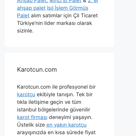
Ahşap Palet
,
İkinci El Palet
&
2. el
ahşap palet
Isıl İşlem Görmüş
Palet
alım satımlar için Çil Ticaret
Türkiye’nin lider markası olarak
sizinle.
Karotcun.com
Karotcun.com ile profesyonel bir
karotçu
ekibiyle tanışın. Tek bir
tıkla iletişime geçin ve tüm
istanbul bölgelerinde güvenilir
karot firması
deneyimi yaşayın.
Üstelik size
en yakın karotçu
arayışınızda en kısa sürede fiyat