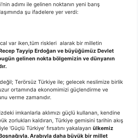
in adımı ile gelinen noktanın yeni barış
aşımında şu ifadelere yer verdi:
l var iken,tüm riskleri alarak bir milletin
 Recep Tayyip Erdoğan ve büyüğümüz Devlet
e bugün gelinen nokta bölgemizin ve dünyanın
ır.
il; Terörsüz Türkiye ile; gelecek neslimize birlik
uzur ortamında ekonomimizi güçlendirme ve
unu verme zamanıdır.
zdeki imkanlarla aklımızı güçlü kullanan, kendine
k zorlukları kaldıran, Türkiye gemisini tarihin akış
yle ‘Güçlü Türkiye’ fırsatını yakalayan
ülkemiz
 Boşnağıyla, Arabıyla daha büyük bir millet