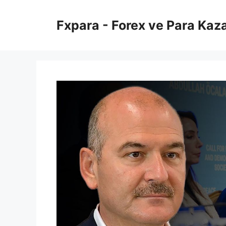
İçeriğe
atla
Fxpara - Forex ve Para Kaz