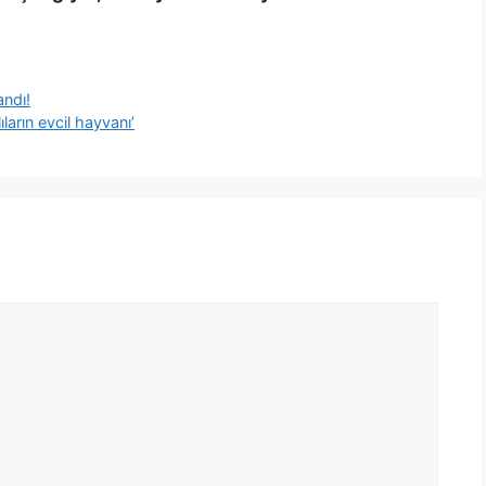
andı!
ların evcil hayvanı’