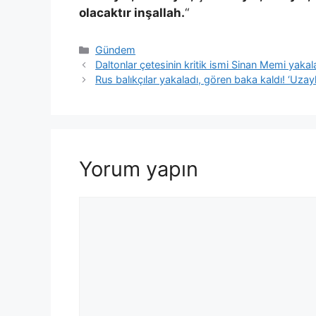
olacaktır inşallah.
“
Kategoriler
Gündem
Daltonlar çetesinin kritik ismi Sinan Memi yakal
Rus balıkçılar yakaladı, gören baka kaldı! ‘Uzaylı
Yorum yapın
Yorum