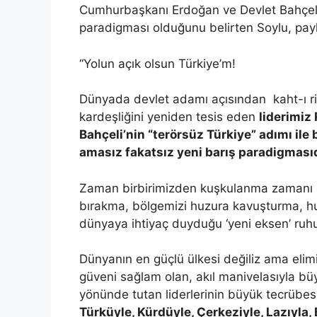
Cumhurbaşkanı Erdoğan ve Devlet Bahçeli’n
paradigması olduğunu belirten Soylu, payl
“Yolun açık olsun Türkiye’m!
Dünyada devlet adamı açısından kaht-ı rica
kardeşliğini yeniden tesis eden
liderimiz
Bahçeli’nin “terörsüz Türkiye” adımı il
amasız fakatsız yeni barış paradigmasıd
Zaman birbirimizden kuşkulanma zamanı değ
bırakma, bölgemizi huzura kavuşturma, h
dünyaya ihtiyaç duyduğu ‘yeni eksen’ ruh
Dünyanın en güçlü ülkesi değiliz ama elimi
güveni sağlam olan, akıl manivelasıyla büyü
yönünde tutan liderlerinin büyük tecrübesi
Türküyle, Kürdüyle, Çerkeziyle, Lazıyla,