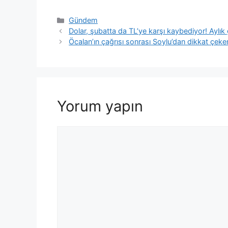
Kategoriler
Gündem
Dolar, şubatta da TL’ye karşı kaybediyor! Aylık g
Öcalan’ın çağrısı sonrası Soylu’dan dikkat çeke
Yorum yapın
Yorum