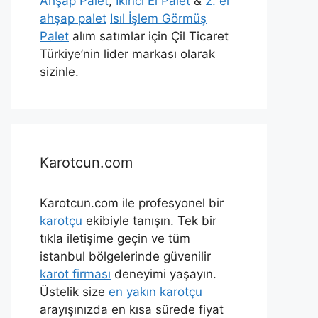
Ahşap Palet
,
İkinci El Palet
&
2. el
ahşap palet
Isıl İşlem Görmüş
Palet
alım satımlar için Çil Ticaret
Türkiye’nin lider markası olarak
sizinle.
Karotcun.com
Karotcun.com ile profesyonel bir
karotçu
ekibiyle tanışın. Tek bir
tıkla iletişime geçin ve tüm
istanbul bölgelerinde güvenilir
karot firması
deneyimi yaşayın.
Üstelik size
en yakın karotçu
arayışınızda en kısa sürede fiyat