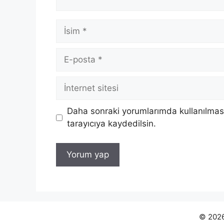
İsim
E-
posta
İnternet
sitesi
Daha sonraki yorumlarımda kullanılması
tarayıcıya kaydedilsin.
© 2026