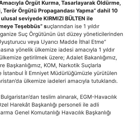
 Amacıyla Örgüt Kurma, Tasarlayarak Öldürme,
, Terör Örgütü Propagandası Yapma” dahil 10
r ulusal seviyede KIRMIZI BÜLTEN ile
rmeye Teşebbüs” s
uçlarından ise 1 yıldır
Organize Suç Örgütünün üst düzey yöneticilerinden
Uyuşturucu veya Uyarıcı Madde İthal Etme”
asına yönelik ülkemize iadesi amacıyla 1 yıldır
ülkemize getirilmek üzere; Adalet Bakanlığımız,
aire Başkanlığımız, KOM, Narkotik Suçlarla
e İstanbul İl Emniyet Müdürlüğümüzle yürütülen
ristan’da ülkemize iadeleri amacıyla tutuklandı.
Bulgaristan’dan teslim alınarak, EGM-Havacılık
el Harekât Başkanlığı personeli ile adli
arma Genel Komutanlığı Havacılık Başkanlığı