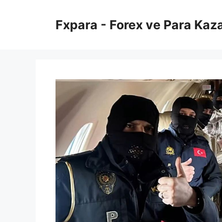
İçeriğe
atla
Fxpara - Forex ve Para Kaz