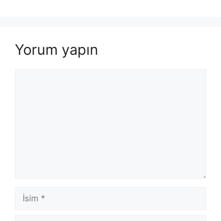
Yorum yapın
Yorum
İsim
E-