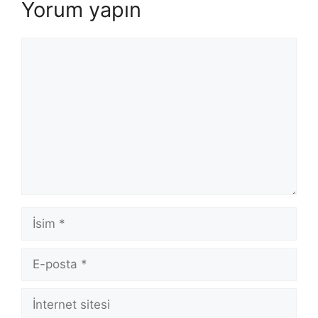
Yorum yapın
Yorum
İsim
E-
posta
İnternet
sitesi