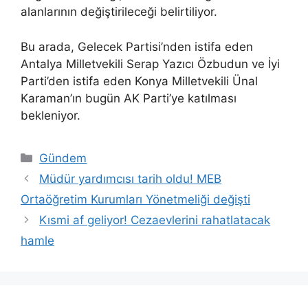
alanlarının değiştirileceği belirtiliyor.
Bu arada, Gelecek Partisi’nden istifa eden
Antalya Milletvekili Serap Yazıcı Özbudun ve İyi
Parti’den istifa eden Konya Milletvekili Ünal
Karaman’ın bugün AK Parti’ye katılması
bekleniyor.
Kategoriler
Gündem
Müdür yardımcısı tarih oldu! MEB
Ortaöğretim Kurumları Yönetmeliği değişti
Kısmi af geliyor! Cezaevlerini rahatlatacak
hamle