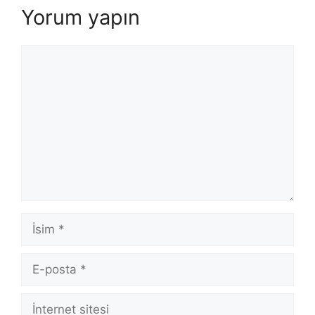
Yorum yapın
Yorum
İsim
E-
posta
İnternet