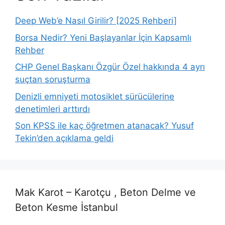
Deep Web’e Nasıl Girilir? [2025 Rehberi]
Borsa Nedir? Yeni Başlayanlar İçin Kapsamlı
Rehber
CHP Genel Başkanı Özgür Özel hakkında 4 ayrı
suçtan soruşturma
Denizli emniyeti motosiklet sürücülerine
denetimleri arttırdı
Son KPSS ile kaç öğretmen atanacak? Yusuf
Tekin’den açıklama geldi
Mak Karot – Karotçu , Beton Delme ve
Beton Kesme İstanbul