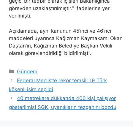
geçici bir tedbir olarak İçişleri Bakanlığınca
görevden uzaklaştırılmıştır.” ifadelerine yer
verilmişti.
Açıklamada, aynı kanunun 45’inci ve 46’ncı
maddeleri uyarınca Kağızman Kaymakamı Okan
Daştan’ın, Kağızman Belediye Başkan Vekili
olarak görevlendirildiği bildirilmişti.
Kategoriler
Gündem
Federal Meclis’te rekor temsil! 19 Türk
kökenli isim seçildi
40 metrekare dükkanda 400 kişi çalışıyor
gösterilmiş! SGK, uyanıkların tezgahını bozdu