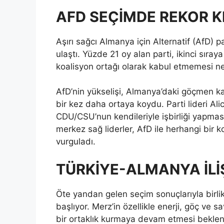
AFD SEÇİMDE REKOR K
Aşırı sağcı Almanya için Alternatif (AfD) p
ulaştı. Yüzde 21 oy alan parti, ikinci sıra
koalisyon ortağı olarak kabul etmemesi n
AfD’nin yükselişi, Almanya’daki göçmen ka
bir kez daha ortaya koydu. Parti lideri Ali
CDU/CSU’nun kendileriyle işbirliği yapmas
merkez sağ liderler, AfD ile herhangi bir k
vurguladı.
TÜRKİYE-ALMANYA İLİ
Öte yandan gelen seçim sonuçlarıyla birlik
başlıyor. Merz’in özellikle enerji, göç ve 
bir ortaklık kurmaya devam etmesi bekleni