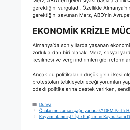
Merz, ABD’den gelen siyasi baskılara dikka
gerektiğini vurguladı. Özellikle Almanya’n
gerektiğini savunan Merz, ABD’nin Avrupa’
EKONOMİK KRİZLE MÜ
Almanya’da son yıllarda yaşanan ekonomi
zorluklardan biri olacak. Merz, sosyal yard
kesilmesi ve vergi indirimleri gibi reforml
Ancak bu politikaların düşük gelirli kesiml
protestoları tetikleyebileceği yorumları y
odaklı politikalarına destek verirken, sendik
Kategoriler
Dünya
Öcalan ne zaman çağrı yapacak? DEM Partili Hat
Kayyım atanmıştı! İşte Kağızman Kaymakamı Daşt