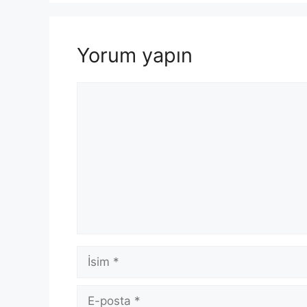
Yorum yapın
Yorum
İsim
E-