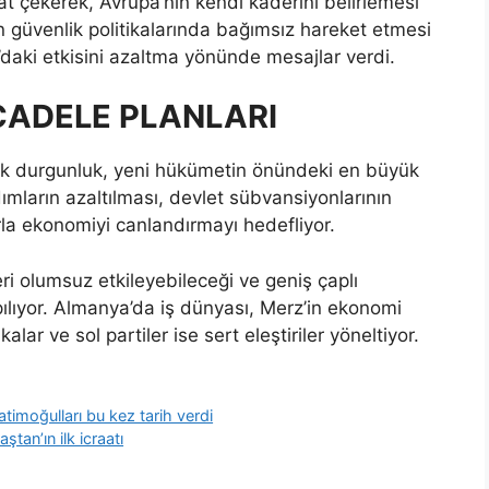
t çekerek, Avrupa’nın kendi kaderini belirlemesi
ın güvenlik politikalarında bağımsız hareket etmesi
daki etkisini azaltma yönünde mesajlar verdi.
CADELE PLANLARI
k durgunluk, yeni hükümetin önündeki en büyük
ımların azaltılması, devlet sübvansiyonlarının
arla ekonomiyi canlandırmayı hedefliyor.
eri olumsuz etkileyebileceği ve geniş çaplı
apılıyor. Almanya’da iş dünyası, Merz’in ekonomi
alar ve sol partiler ise sert eleştiriler yöneltiyor.
imoğulları bu kez tarih verdi
an’ın ilk icraatı