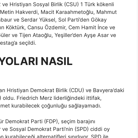
 ve Hristiyan Sosyal Birlik (CSU) 1 Türk kökenli
r, Metin Hakverdi, Macit Karaahmetoğlu, Mahmut
aur ve Serdar Yüksel, Sol Parti’den Gökay
sın Köktürk, Cansu Özdemir, Cem Hamit İnce ve
üler ve Tijen Ataoğlu, Yeşiller’den Ayşe Asar ve
stag’a seçildi.
YOLARI NASIL
an Hristiyan Demokrat Birlik (CDU) ve Bavyera’daki
 oldu. Friedrich Merz liderliğindeki ittifak,
kümet kurabilecek çoğunluğu sağlayamadı.
r Demokrat Parti (FDP), seçim barajını
r ve Sosyal Demokrat Parti’nin (SPD) ciddi oy
urabileceği alternatifleri sınırlıyor. SPD ile