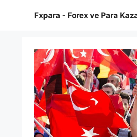
İçeriğe
atla
Fxpara - Forex ve Para Kaz