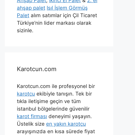
Ahşap Palet
,
İkinci El Palet
&
2. el
ahşap palet
Isıl İşlem Görmüş
Palet
alım satımlar için Çil Ticaret
Türkiye’nin lider markası olarak
sizinle.
Karotcun.com
Karotcun.com ile profesyonel bir
karotçu
ekibiyle tanışın. Tek bir
tıkla iletişime geçin ve tüm
istanbul bölgelerinde güvenilir
karot firması
deneyimi yaşayın.
Üstelik size
en yakın karotçu
arayışınızda en kısa sürede fiyat