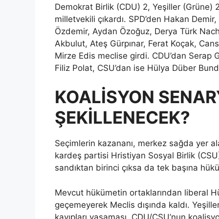
Demokrat Birlik (CDU) 2, Yeşiller (Grüne) 2
milletvekili çıkardı. SPD’den Hakan Demi
Özdemir, Aydan Özoğuz, Derya Türk Nachb
Akbulut, Ateş Gürpınar, Ferat Koçak, Can
Mirze Edis meclise girdi. CDU’dan Serap G
Filiz Polat, CSU’dan ise Hülya Düber Bunde
KOALİSYON SENAR
ŞEKİLLENECEK?
Seçimlerin kazananı, merkez sağda yer al
kardeş partisi Hristiyan Sosyal Birlik (CSU)
sandıktan birinci çıksa da tek başına hü
Mevcut hükümetin ortaklarından liberal Hü
geçemeyerek Meclis dışında kaldı. Yeşille
kayıpları yaşaması, CDU/CSU’nun koalisyon k