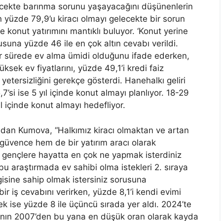
lecekte barınma sorunu yaşayacağını düşünenlerin
 yüzde 79,9’u kiracı olmayı gelecekte bir sorun
de konut yatırımını mantıklı buluyor. ‘Konut yerine
una yüzde 46 ile en çok altın cevabı verildi.
 bir sürede ev alma ümidi olduğunu ifade ederken,
ksek ev fiyatlarını, yüzde 49,1’i kredi faiz
r yetersizliğini gerekçe gösterdi. Hanehalkı geliri
7’si ise 5 yıl içinde konut almayı planlıyor. 18-29
l içinde konut almayı hedefliyor.
n Kumova, “Halkımız kiracı olmaktan ve artan
 güvence hem de bir yatırım aracı olarak
 gençlere hayatta en çok ne yapmak isterdiniz
u araştırmada ev sahibi olma istekleri 2. sıraya
sine sahip olmak istersiniz sorusuna
bir iş cevabını verirken, yüzde 8,1’i kendi evimi
k ise yüzde 8 ile üçüncü sırada yer aldı. 2024’te
anının 2007’den bu yana en düşük oran olarak kayda