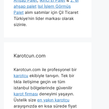
Ahşap Palet
,
İkinci El Palet
&
2. el
ahşap palet
Isıl İşlem Görmüş
Palet
alım satımlar için Çil Ticaret
Türkiye’nin lider markası olarak
sizinle.
Karotcun.com
Karotcun.com ile profesyonel bir
karotçu
ekibiyle tanışın. Tek bir
tıkla iletişime geçin ve tüm
istanbul bölgelerinde güvenilir
karot firması
deneyimi yaşayın.
Üstelik size
en yakın karotçu
arayışınızda en kısa sürede fiyat