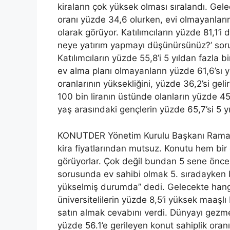
kiraların çok yüksek olması sıralandı. Ge
oranı yüzde 34,6 olurken, evi olmayanların
olarak görüyor. Katılımcıların yüzde 81,1’i 
neye yatırım yapmayı düşünürsünüz?’ sorus
Katılımcıların yüzde 55,8’i 5 yıldan fazla
ev alma planı olmayanların yüzde 61,6’sı yü
oranlarının yüksekliğini, yüzde 36,2’si geli
100 bin liranın üstünde olanların yüzde 45,
yaş arasındaki gençlerin yüzde 65,7’si 5 yı
KONUTDER Yönetim Kurulu Başkanı Ramada
kira fiyatlarından mutsuz. Konutu hem bir
görüyorlar. Çok değil bundan 5 sene önce
sorusunda ev sahibi olmak 5. sıradayken b
yükselmiş durumda” dedi. Gelecekte hangi
üniversitelilerin yüzde 8,5’i yüksek maaşlı 
satın almak cevabını verdi. Dünyayı gezme
yüzde 56.1’e gerileyen konut sahiplik or