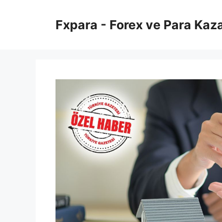
İçeriğe
atla
Fxpara - Forex ve Para Kaz