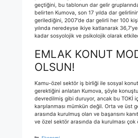
geçtiğini, bu tablonun dar gelir grupların
belirten Kumova, son 17 yılda dar gelirlin
gerilediğini, 2007’de dar gelirli her 100 k
yılında neredeyse ikiye katlanarak 36,7’
kadar sosyolojik ve psikolojik olarak etkile
EMLAK KONUT MODE
OLSUN!
Kamu-özel sektör iş birliği ile sosyal konut 
gerektiğini anlatan Kumova, şöyle konuştu:
devredilmiş gibi duruyor, ancak bu TOKİ içi
karşılanması mümkün değil. Orta ve üst g
arasında kurulmuş olan ve başarısını kanıtl
ve özel sektör arasında da kurulması çok 
Kategoriler
Ekonomi