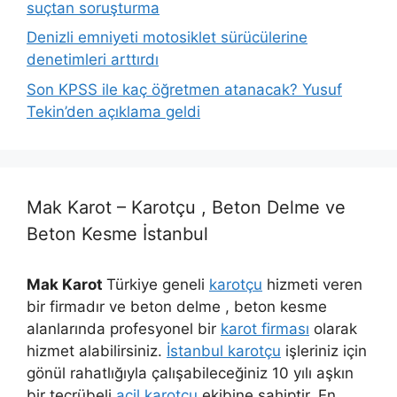
suçtan soruşturma
Denizli emniyeti motosiklet sürücülerine
denetimleri arttırdı
Son KPSS ile kaç öğretmen atanacak? Yusuf
Tekin’den açıklama geldi
Mak Karot – Karotçu , Beton Delme ve
Beton Kesme İstanbul
Mak Karot
Türkiye geneli
karotçu
hizmeti veren
bir firmadır ve beton delme , beton kesme
alanlarında profesyonel bir
karot firması
olarak
hizmet alabilirsiniz.
İstanbul karotçu
işleriniz için
gönül rahatlığıyla çalışabileceğiniz 10 yılı aşkın
bir tecrübeli
acil karotçu
ekibine sahiptir. En