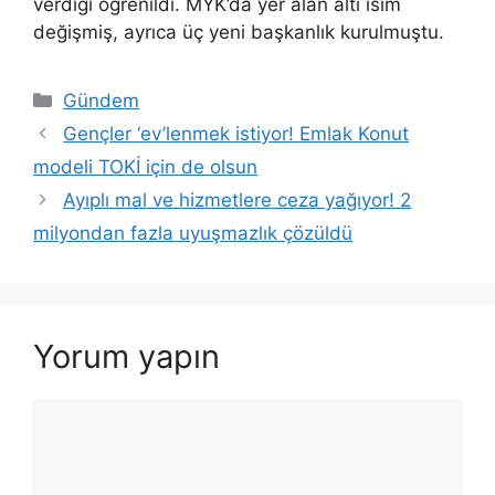
verdiği öğrenildi. MYK’da yer alan altı isim
değişmiş, ayrıca üç yeni başkanlık kurulmuştu.
Kategoriler
Gündem
Gençler ‘ev’lenmek istiyor! Emlak Konut
modeli TOKİ için de olsun
Ayıplı mal ve hizmetlere ceza yağıyor! 2
milyondan fazla uyuşmazlık çözüldü
Yorum yapın
Yorum