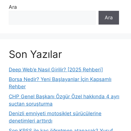
Ara
Ara
Son Yazılar
Deep Web’e Nasıl Girilir? [2025 Rehberi]
Borsa Nedir? Yeni Başlayanlar İçin Kapsamlı
Rehber
CHP Genel Başkanı Özgür Özel hakkında 4 ayrı
suçtan soruşturma
Denizli emniyeti motosiklet sürücülerine
denetimleri arttırdı
Son KPSS ile kaç öğretmen atanacak? Yusuf