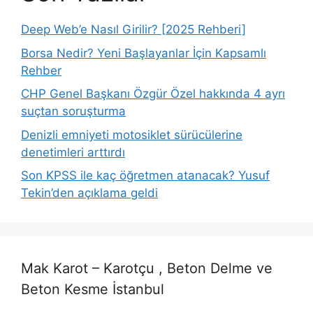
Deep Web’e Nasıl Girilir? [2025 Rehberi]
Borsa Nedir? Yeni Başlayanlar İçin Kapsamlı
Rehber
CHP Genel Başkanı Özgür Özel hakkında 4 ayrı
suçtan soruşturma
Denizli emniyeti motosiklet sürücülerine
denetimleri arttırdı
Son KPSS ile kaç öğretmen atanacak? Yusuf
Tekin’den açıklama geldi
Mak Karot – Karotçu , Beton Delme ve
Beton Kesme İstanbul