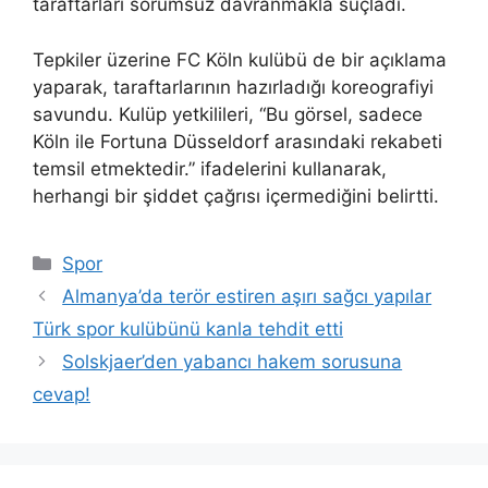
taraftarları sorumsuz davranmakla suçladı.
Tepkiler üzerine FC Köln kulübü de bir açıklama
yaparak, taraftarlarının hazırladığı koreografiyi
savundu. Kulüp yetkilileri, “Bu görsel, sadece
Köln ile Fortuna Düsseldorf arasındaki rekabeti
temsil etmektedir.” ifadelerini kullanarak,
herhangi bir şiddet çağrısı içermediğini belirtti.
Kategoriler
Spor
Almanya’da terör estiren aşırı sağcı yapılar
Türk spor kulübünü kanla tehdit etti
Solskjaer’den yabancı hakem sorusuna
cevap!