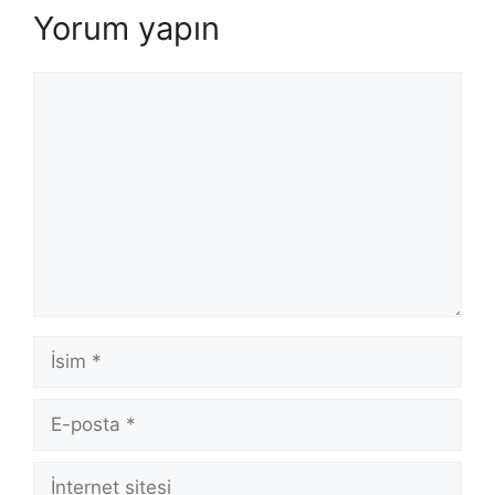
Yorum yapın
Yorum
İsim
E-
posta
İnternet