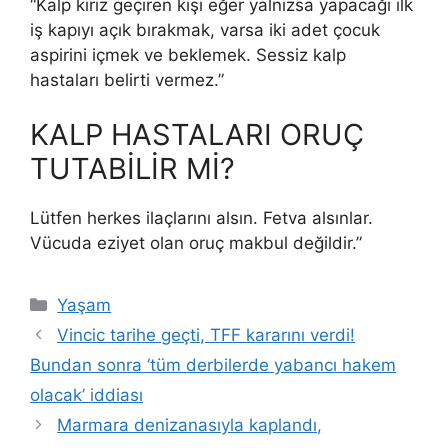
“Kalp kiriz geçiren kişi eğer yalnızsa yapacağı ilk
iş kapıyı açık bırakmak, varsa iki adet çocuk
aspirini içmek ve beklemek. Sessiz kalp
hastaları belirti vermez.”
KALP HASTALARI ORUÇ
TUTABİLİR Mİ?
Lütfen herkes ilaçlarını alsın. Fetva alsınlar.
Vücuda eziyet olan oruç makbul değildir.”
Kategoriler
Yaşam
Vincic tarihe geçti, TFF kararını verdi!
Bundan sonra ‘tüm derbilerde yabancı hakem
olacak’ iddiası
Marmara denizanasıyla kaplandı,