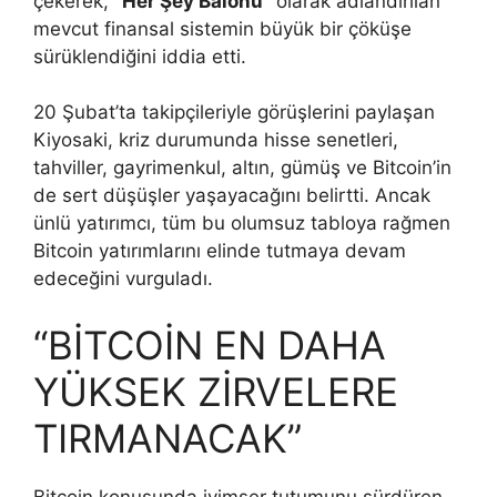
çekerek,
“Her Şey Balonu”
olarak adlandırılan
mevcut finansal sistemin büyük bir çöküşe
sürüklendiğini iddia etti.
20 Şubat’ta takipçileriyle görüşlerini paylaşan
Kiyosaki, kriz durumunda hisse senetleri,
tahviller, gayrimenkul, altın, gümüş ve Bitcoin’in
de sert düşüşler yaşayacağını belirtti. Ancak
ünlü yatırımcı, tüm bu olumsuz tabloya rağmen
Bitcoin yatırımlarını elinde tutmaya devam
edeceğini vurguladı.
“BİTCOİN EN DAHA
YÜKSEK ZİRVELERE
TIRMANACAK”
Bitcoin konusunda iyimser tutumunu sürdüren