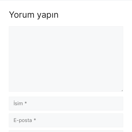
Yorum yapın
Yorum
İsim
E-
posta