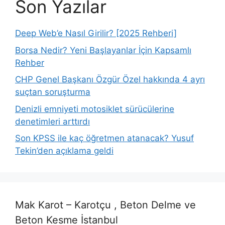
Son Yazılar
Deep Web’e Nasıl Girilir? [2025 Rehberi]
Borsa Nedir? Yeni Başlayanlar İçin Kapsamlı
Rehber
CHP Genel Başkanı Özgür Özel hakkında 4 ayrı
suçtan soruşturma
Denizli emniyeti motosiklet sürücülerine
denetimleri arttırdı
Son KPSS ile kaç öğretmen atanacak? Yusuf
Tekin’den açıklama geldi
Mak Karot – Karotçu , Beton Delme ve
Beton Kesme İstanbul