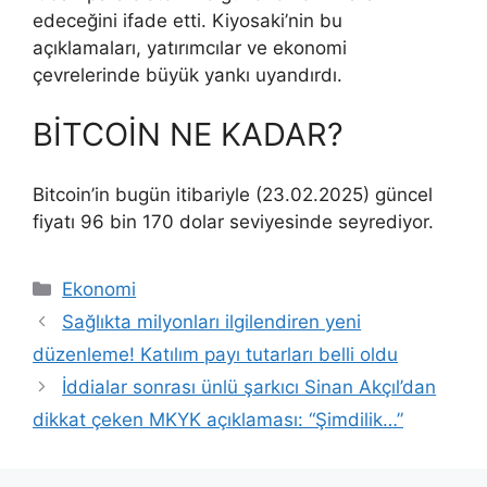
edeceğini ifade etti. Kiyosaki’nin bu
açıklamaları, yatırımcılar ve ekonomi
çevrelerinde büyük yankı uyandırdı.
BİTCOİN NE KADAR?
Bitcoin’in bugün itibariyle (23.02.2025) güncel
fiyatı 96 bin 170 dolar seviyesinde seyrediyor.
Kategoriler
Ekonomi
Sağlıkta milyonları ilgilendiren yeni
düzenleme! Katılım payı tutarları belli oldu
İddialar sonrası ünlü şarkıcı Sinan Akçıl’dan
dikkat çeken MKYK açıklaması: “Şimdilik…”