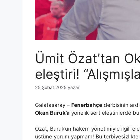
Ümit Özat’tan Ok
eleştiri! “Alışmışl
25 Şubat 2025
yazar
Galatasaray –
Fenerbahçe
derbisinin ar
Okan Buruk’a
yönelik sert eleştirilerde b
Özat, Buruk’un hakem yönetimiyle ilgili eleş
üstüne yorum yapmam! Bu terbiyesizlikten 