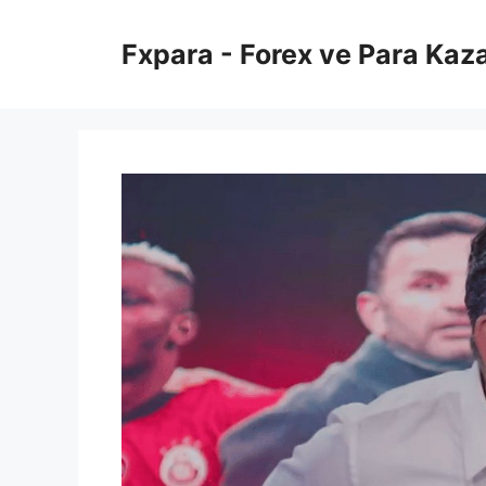
İçeriğe
atla
Fxpara - Forex ve Para Kaz