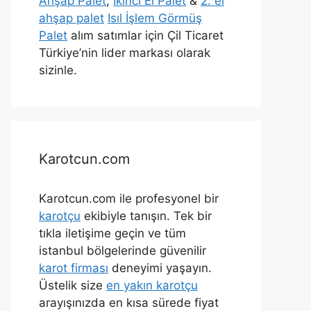
Ahşap Palet
,
İkinci El Palet
&
2. el
ahşap palet
Isıl İşlem Görmüş
Palet
alım satımlar için Çil Ticaret
Türkiye’nin lider markası olarak
sizinle.
Karotcun.com
Karotcun.com ile profesyonel bir
karotçu
ekibiyle tanışın. Tek bir
tıkla iletişime geçin ve tüm
istanbul bölgelerinde güvenilir
karot firması
deneyimi yaşayın.
Üstelik size
en yakın karotçu
arayışınızda en kısa sürede fiyat