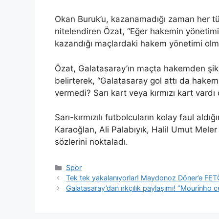
Okan Buruk’u, kazanamadığı zaman her türlü
nitelendiren Özat, “Eğer hakemin yönetimin
kazandığı maçlardaki hakem yönetimi olmuşt
Özat, Galatasaray’ın maçta hakemden şika
belirterek, “Galatasaray gol attı da hake
vermedi? Sarı kart veya kırmızı kart vard
Sarı-kırmızılı futbolcuların kolay faul aldı
Karaoğlan, Ali Palabıyık, Halil Umut Meler
sözlerini noktaladı.
Kategoriler
Spor
Tek tek yakalanıyorlar! Maydonoz Döner’e FETÖ
Galatasaray’dan ırkçılık paylaşımı! “Mourinho c