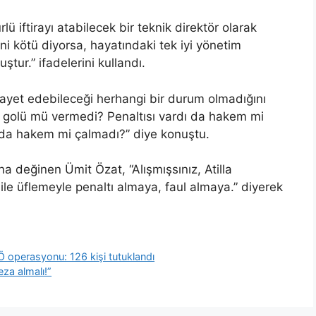
 iftirayı atabilecek bir teknik direktör olarak
i kötü diyorsa, hayatındaki tek iyi yönetim
ur.” ifadelerini kullandı.
yet edebileceği herhangi bir durum olmadığını
m golü mü vermedi? Penaltısı vardı da hakem mi
ı da hakem mi çalmadı?” diye konuştu.
ğına değinen Ümit Özat, “Alışmışsınız, Atilla
 ile üflemeyle penaltı almaya, faul almaya.” diyerek
 operasyonu: 126 kişi tutuklandı
eza almalı!”