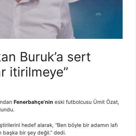
an Buruk’a sert
ar itirilmeye”
dından
Fenerbahçe’nin
eski futbolcusu Ümit Özat,
ulundu.
tirilerini hedef alarak, “Ben böyle bir adamın lafı
başka bir şey değil.” dedi.