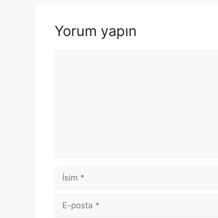
Yorum yapın
Yorum
İsim
E-
posta