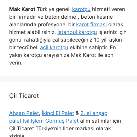
Mak Karot
Türkiye geneli
karotçu
hizmeti veren
bir firmadır ve beton delme , beton kesme
alanlarında profesyonel bir
karot firması
olarak
hizmet alabilirsiniz.
İstanbul karotçu
işleriniz için
gönül rahatlığıyla çalışabileceğiniz 10 yılı aşkın
bir tecrübeli
acil karotçu
ekibine sahiptir. En
yakın karotçu arayışınıza Mak Karot ile son
verin.
Çil Ticaret
Ahşap Palet
,
İkinci El Palet
&
2. el ahşap
palet
Isıl İşlem Görmüş Palet
alım satımlar için
Çil Ticaret Türkiye’nin lider markası olarak
sizinle.