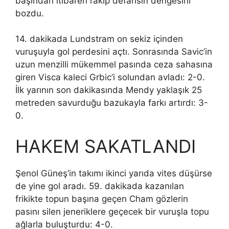
başından itibaren rakip defansın dengesini
bozdu.
14. dakikada Lundstram on sekiz içinden
vuruşuyla gol perdesini açtı. Sonrasında Savic’in
uzun menzilli mükemmel pasında ceza sahasına
giren Visca kaleci Grbic’i solundan avladı: 2-0.
İlk yarının son dakikasında Mendy yaklaşık 25
metreden savurduğu bazukayla farkı artırdı: 3-
0.
HAKEM SAKATLANDI
Şenol Güneş’in takımı ikinci yarıda vites düşürse
de yine gol aradı. 59. dakikada kazanılan
frikikte topun başına geçen Cham gözlerin
pasını silen jeneriklere geçecek bir vuruşla topu
ağlarla buluşturdu: 4-0.