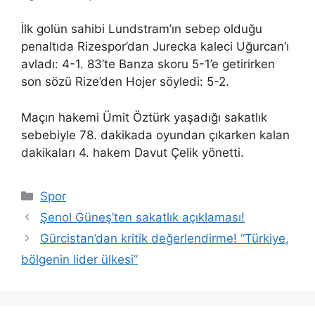
İlk golün sahibi Lundstram’ın sebep olduğu
penaltıda Rizespor’dan Jurecka kaleci Uğurcan’ı
avladı: 4-1. 83’te Banza skoru 5-1’e getirirken
son sözü Rize’den Hojer söyledi: 5-2.
Maçın hakemi Ümit Öztürk yaşadığı sakatlık
sebebiyle 78. dakikada oyundan çıkarken kalan
dakikaları 4. hakem Davut Çelik yönetti.
Kategoriler
Spor
Şenol Güneş’ten sakatlık açıklaması!
Gürcistan’dan kritik değerlendirme! “Türkiye,
bölgenin lider ülkesi”