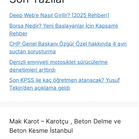
Deep Web’e Nasıl Girilir? [2025 Rehberi]
Borsa Nedir? Yeni Başlayanlar İçin Kapsamlı
Rehber
CHP Genel Başkanı Özgür Özel hakkında 4 ayrı
suçtan soruşturma
Denizli emniyeti motosiklet sürücülerine
denetimleri arttırdı
Son KPSS ile kaç öğretmen atanacak? Yusuf
Tekin’den açıklama geldi
Mak Karot – Karotçu , Beton Delme ve
Beton Kesme İstanbul