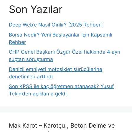
Son Yazılar
Deep Web’e Nasıl Girilir? [2025 Rehberi]
Borsa Nedir? Yeni Başlayanlar İçin Kapsamlı
Rehber
CHP Genel Başkanı Özgür Özel hakkında 4 ayrı
suçtan soruşturma
Denizli emniyeti motosiklet sürücülerine
denetimleri arttırdı
Son KPSS ile kaç öğretmen atanacak? Yusuf
Tekin’den açıklama geldi
Mak Karot – Karotçu , Beton Delme ve