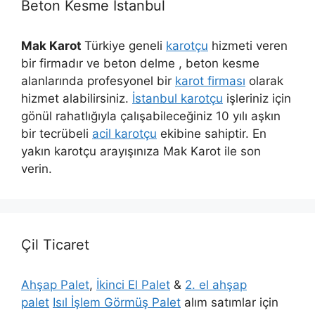
Beton Kesme İstanbul
Mak Karot
Türkiye geneli
karotçu
hizmeti veren
bir firmadır ve beton delme , beton kesme
alanlarında profesyonel bir
karot firması
olarak
hizmet alabilirsiniz.
İstanbul karotçu
işleriniz için
gönül rahatlığıyla çalışabileceğiniz 10 yılı aşkın
bir tecrübeli
acil karotçu
ekibine sahiptir. En
yakın karotçu arayışınıza Mak Karot ile son
verin.
Çil Ticaret
Ahşap Palet
,
İkinci El Palet
&
2. el ahşap
palet
Isıl İşlem Görmüş Palet
alım satımlar için