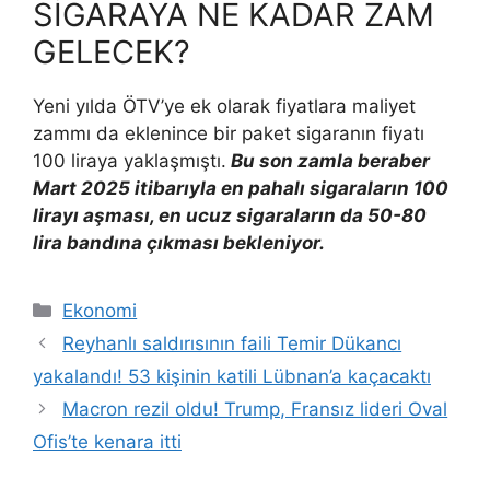
SİGARAYA NE KADAR ZAM
GELECEK?
Yeni yılda ÖTV’ye ek olarak fiyatlara maliyet
zammı da eklenince bir paket sigaranın fiyatı
100 liraya yaklaşmıştı.
Bu son zamla beraber
Mart 2025 itibarıyla en pahalı sigaraların 100
lirayı aşması, en ucuz sigaraların da 50-80
lira bandına çıkması bekleniyor.
Kategoriler
Ekonomi
Reyhanlı saldırısının faili Temir Dükancı
yakalandı! 53 kişinin katili Lübnan’a kaçacaktı
Macron rezil oldu! Trump, Fransız lideri Oval
Ofis’te kenara itti