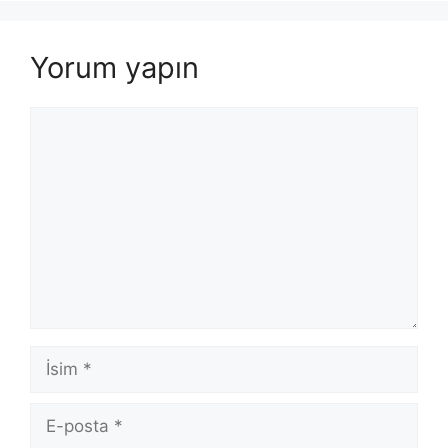
Yorum yapın
Yorum
İsim
E-
posta