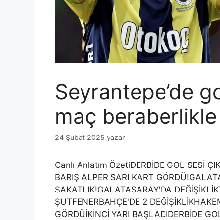
Seyrantepe’de go
maç beraberlikl
24 Şubat 2025
yazar
Canlı Anlatım ÖzetiDERBİDE GOL SESİ 
BARIŞ ALPER SARI KART GÖRDÜ!GALATA
SAKATLIK!GALATASARAY'DA DEĞİŞİKLİ
ŞUTFENERBAHÇE'DE 2 DEĞİŞİKLİKHAKE
GÖRDÜİKİNCİ YARI BAŞLADIDERBİDE GOL