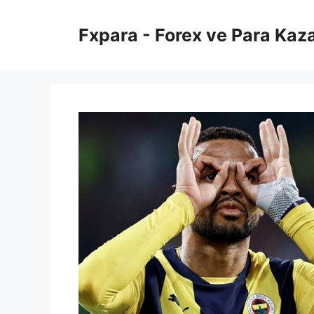
İçeriğe
atla
Fxpara - Forex ve Para Kaz