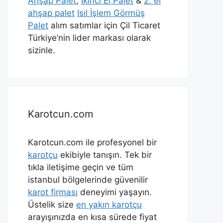
Ahşap Palet
,
İkinci El Palet
&
2. el
ahşap palet
Isıl İşlem Görmüş
Palet
alım satımlar için Çil Ticaret
Türkiye’nin lider markası olarak
sizinle.
Karotcun.com
Karotcun.com ile profesyonel bir
karotçu
ekibiyle tanışın. Tek bir
tıkla iletişime geçin ve tüm
istanbul bölgelerinde güvenilir
karot firması
deneyimi yaşayın.
Üstelik size
en yakın karotçu
arayışınızda en kısa sürede fiyat