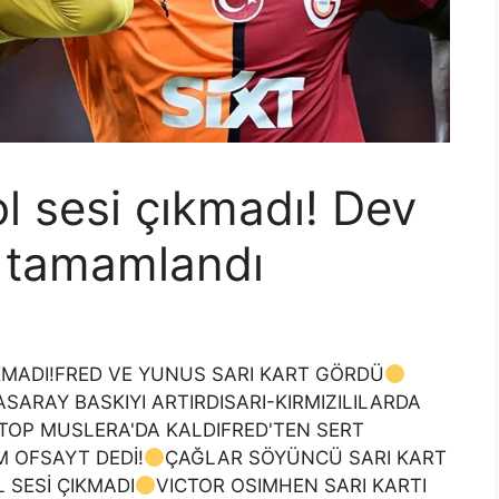
l sesi çıkmadı! Dev
e tamamlandı
ÇIKMADI!FRED VE YUNUS SARI KART GÖRDÜ
SARAY BASKIYI ARTIRDISARI-KIRMIZILILARDA
KTOP MUSLERA'DA KALDIFRED'TEN SERT
M OFSAYT DEDİ!
ÇAĞLAR SÖYÜNCÜ SARI KART
 SESİ ÇIKMADI
VICTOR OSIMHEN SARI KARTI