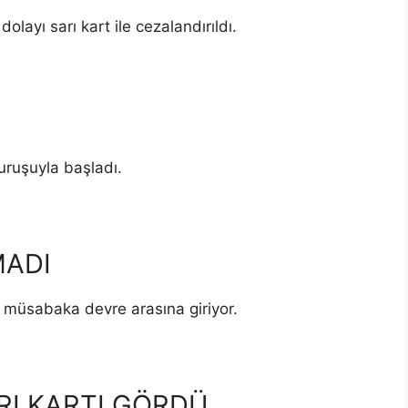
olayı sarı kart ile cezalandırıldı.
vuruşuyla başladı.
MADI
 müsabaka devre arasına giriyor.
RI KARTI GÖRDÜ