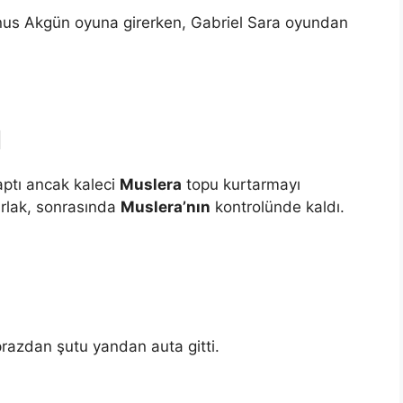
unus Akgün oyuna girerken, Gabriel Sara oyundan
I
aptı ancak kaleci
Muslera
topu kurtarmayı
rlak, sonrasında
Muslera’nın
kontrolünde kaldı.
prazdan şutu yandan auta gitti.