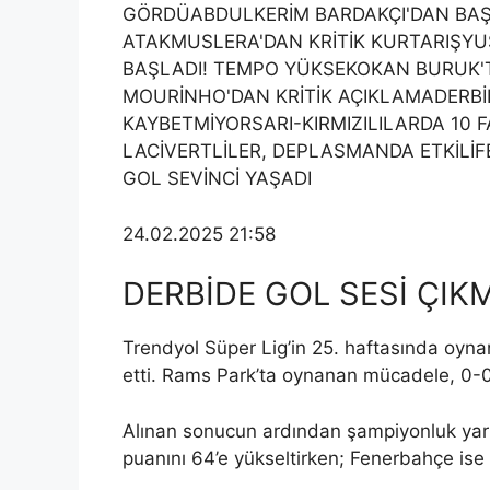
GÖRDÜABDULKERİM BARDAKÇI'DAN BAŞA
ATAKMUSLERA'DAN KRİTİK KURTARIŞYU
BAŞLADI! TEMPO YÜKSEKOKAN BURUK'
MOURİNHO'DAN KRİTİK AÇIKLAMADERBİ
KAYBETMİYORSARI-KIRMIZILILARDA 10 
LACİVERTLİLER, DEPLASMANDA ETKİL
GOL SEVİNCİ YAŞADI
24.02.2025 21:58
DERBİDE GOL SESİ ÇIK
Trendyol Süper Lig’in 25. haftasında oyn
etti. Rams Park’ta oynanan mücadele, 0-0’
Alınan sonucun ardından şampiyonluk yarı
puanını 64’e yükseltirken; Fenerbahçe ise 