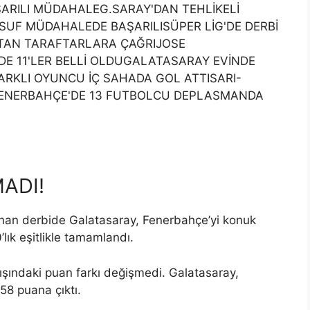
RILI MÜDAHALEG.SARAY'DAN TEHLİKELİ
SUF MÜDAHALEDE BAŞARILISÜPER LİG'DE DERBİ
TAN TARAFTARLARA ÇAĞRIJOSE
DE 11'LER BELLİ OLDUGALATASARAY EVİNDE
FARKLI OYUNCU İÇ SAHADA GOL ATTISARI-
İFENERBAHÇE'DE 13 FUTBOLCU DEPLASMANDA
MADI!
anan derbide Galatasaray, Fenerbahçe’yi konuk
lık eşitlikle tamamlandı.
şındaki puan farkı değişmedi. Galatasaray,
58 puana çıktı.