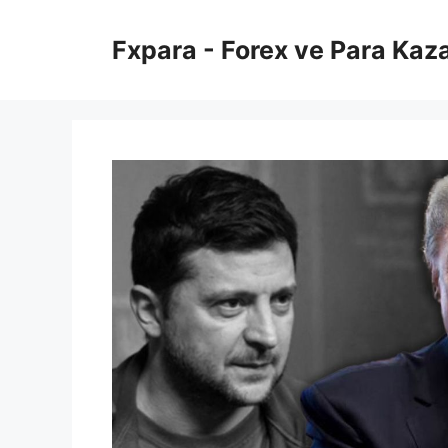
İçeriğe
atla
Fxpara - Forex ve Para Kaz