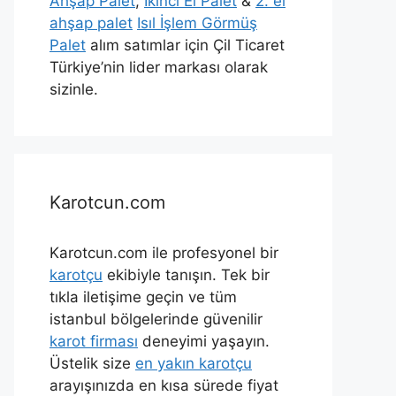
Ahşap Palet
,
İkinci El Palet
&
2. el
ahşap palet
Isıl İşlem Görmüş
Palet
alım satımlar için Çil Ticaret
Türkiye’nin lider markası olarak
sizinle.
Karotcun.com
Karotcun.com ile profesyonel bir
karotçu
ekibiyle tanışın. Tek bir
tıkla iletişime geçin ve tüm
istanbul bölgelerinde güvenilir
karot firması
deneyimi yaşayın.
Üstelik size
en yakın karotçu
arayışınızda en kısa sürede fiyat