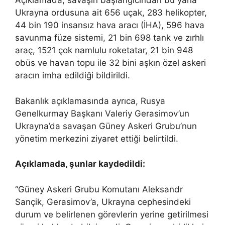
Açıklamada, savaşın başlangıcından bu yana
Ukrayna ordusuna ait 656 uçak, 283 helikopter,
44 bin 190 insansız hava aracı (İHA), 596 hava
savunma füze sistemi, 21 bin 698 tank ve zırhlı
araç, 1521 çok namlulu roketatar, 21 bin 948
obüs ve havan topu ile 32 bini aşkın özel askeri
aracın imha edildiği bildirildi.
Bakanlık açıklamasında ayrıca, Rusya
Genelkurmay Başkanı Valeriy Gerasimov’un
Ukrayna’da savaşan Güney Askeri Grubu’nun
yönetim merkezini ziyaret ettiği belirtildi.
Açıklamada, şunlar kaydedildi:
“Güney Askeri Grubu Komutanı Aleksandr
Sançik, Gerasimov’a, Ukrayna cephesindeki
durum ve belirlenen görevlerin yerine getirilmesi