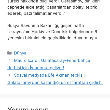
süreci hakkında bilgi verdi. Gerasimov, birlikleri
cephede elde ettiği başarılardan dolayı tebrik
ederek, bazı talimatlar verdi.”
Rusya Savunma Bakanlığı, geçen hafta
Ukrayna’nın Harkiv ve Donetsk bölgelerinde 6
yerleşim birimini ele geçirdiklerini duyurmuştu.
Kategoriler
Dünya
Mauro Icardi, Galatasaray-Fenerbahçe
derbisi için İstanbul’a geliyor!
Sosyal medyada Efe Akman tepkisi!
Galatasaray’dan kazandığı ücret taraftarı çıldırttı
Yorum yapın