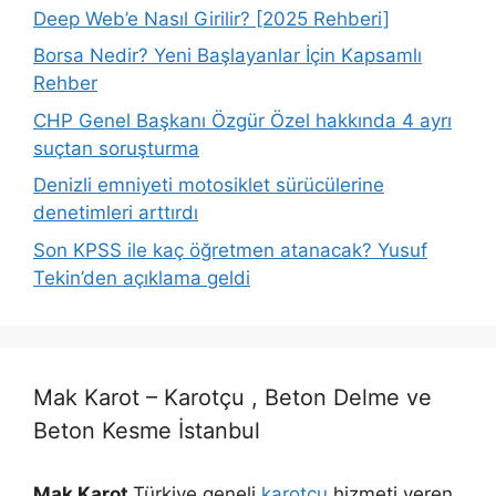
Deep Web’e Nasıl Girilir? [2025 Rehberi]
Borsa Nedir? Yeni Başlayanlar İçin Kapsamlı
Rehber
CHP Genel Başkanı Özgür Özel hakkında 4 ayrı
suçtan soruşturma
Denizli emniyeti motosiklet sürücülerine
denetimleri arttırdı
Son KPSS ile kaç öğretmen atanacak? Yusuf
Tekin’den açıklama geldi
Mak Karot – Karotçu , Beton Delme ve
Beton Kesme İstanbul
Mak Karot
Türkiye geneli
karotçu
hizmeti veren