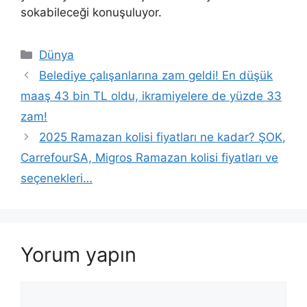
sokabileceği konuşuluyor.
Kategoriler
Dünya
Belediye çalışanlarına zam geldi! En düşük
maaş 43 bin TL oldu, ikramiyelere de yüzde 33
zam!
2025 Ramazan kolisi fiyatları ne kadar? ŞOK,
CarrefourSA, Migros Ramazan kolisi fiyatları ve
seçenekleri…
Yorum yapın
Yorum