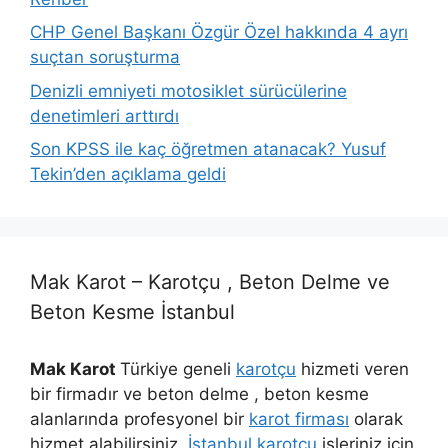
CHP Genel Başkanı Özgür Özel hakkında 4 ayrı
suçtan soruşturma
Denizli emniyeti motosiklet sürücülerine
denetimleri arttırdı
Son KPSS ile kaç öğretmen atanacak? Yusuf
Tekin’den açıklama geldi
Mak Karot – Karotçu , Beton Delme ve
Beton Kesme İstanbul
Mak Karot
Türkiye geneli
karotçu
hizmeti veren
bir firmadır ve beton delme , beton kesme
alanlarında profesyonel bir
karot firması
olarak
hizmet alabilirsiniz.
İstanbul karotçu
işleriniz için