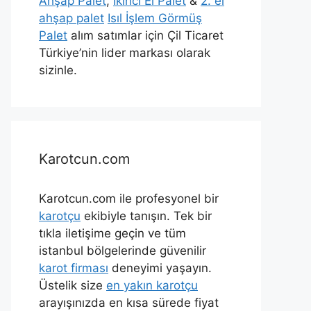
Ahşap Palet
,
İkinci El Palet
&
2. el
ahşap palet
Isıl İşlem Görmüş
Palet
alım satımlar için Çil Ticaret
Türkiye’nin lider markası olarak
sizinle.
Karotcun.com
Karotcun.com ile profesyonel bir
karotçu
ekibiyle tanışın. Tek bir
tıkla iletişime geçin ve tüm
istanbul bölgelerinde güvenilir
karot firması
deneyimi yaşayın.
Üstelik size
en yakın karotçu
arayışınızda en kısa sürede fiyat