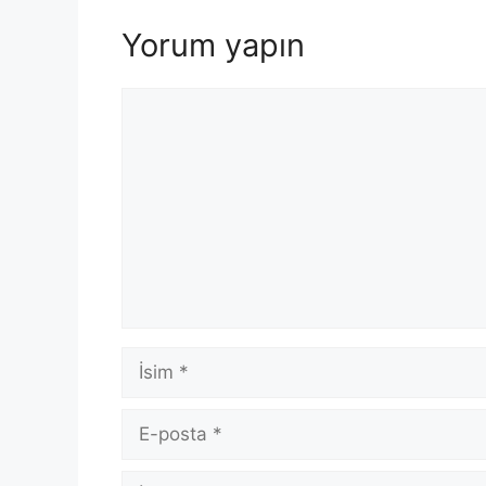
Yorum yapın
Yorum
İsim
E-
posta
İnternet