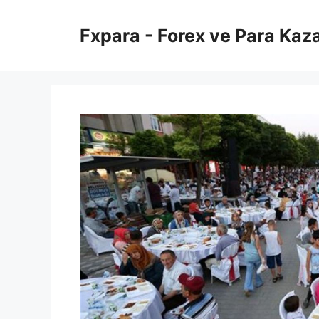
İçeriğe
atla
Fxpara - Forex ve Para Kaz