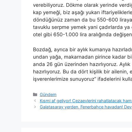
verebiliyoruz. Dökme olarak yerinde verdi
kap yemeği, biz aşağı yukarı iftariyelikler
döndüğünüz zaman da bu 550-600 liraya ka
tavuklu serpme yemek yani çadırlarda ya da
otel gibi 650-1.000 lira aralığında değişe
Bozdağ, ayrıca bir aylık kumanya hazırlad
undan yağa, makarnadan pirince kadar bir
anda 26 gün üzerinden hazırlıyoruz. Aylık
hazırlıyoruz. Bu da dört kişilik bir ailenin,
işverenlerimize sunuyoruz” ifadelerini kull
Kategoriler
Gündem
Kısmi af geliyor! Cezaevlerini rahatlatacak ham
Galatasaray yerden, Fenerbahçe havadan! Dev 