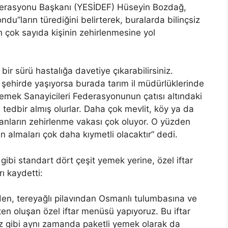
ederasyonu Başkanı (YESİDEF) Hüseyin Bozdağ,
”ların türediğini belirterek, buralarda bilinçsiz
in çok sayıda kişinin zehirlenmesine yol
r sürü hastalığa davetiye çıkarabilirsiniz.
gi şehirde yaşıyorsa burada tarım il müdürlüklerinde
Yemek Sanayicileri Federasyonunun çatısı altındaki
 tedbir almış olurlar. Daha çok mevlit, köy ya da
anların zehirlenme vakası çok oluyor. O yüzden
an almaları çok daha kıymetli olacaktır” dedi.
bi standart dört çeşit yemek yerine, özel iftar
rı kaydetti:
en, tereyağlı pilavından Osmanlı tulumbasına ve
ten oluşan özel iftar menüsü yapıyoruz. Bu iftar
z gibi aynı zamanda paketli yemek olarak da