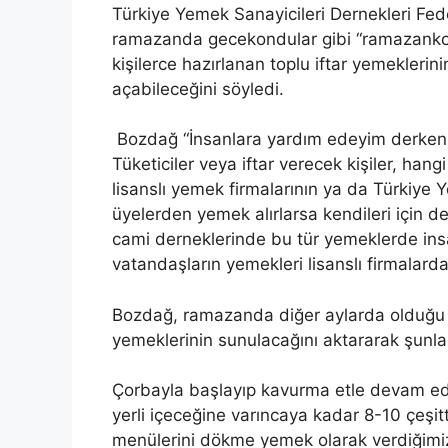
Türkiye Yemek Sanayicileri Dernekleri F
ramazanda gecekondular gibi “ramazankondu
kişilerce hazırlanan toplu iftar yemeklerin
açabileceğini söyledi.
Bozdağ “İnsanlara yardım edeyim derken bi
Tüketiciler veya iftar verecek kişiler, han
lisanslı yemek firmalarının ya da Türkiye 
üyelerden yemek alırlarsa kendileri için de
cami derneklerinde bu tür yemeklerde ins
vatandaşların yemekleri lisanslı firmalard
Bozdağ, ramazanda diğer aylarda olduğu gi
yemeklerinin sunulacağını aktararak şunla
Çorbayla başlayıp kavurma etle devam ed
yerli içeceğine varıncaya kadar 8-10 çeşit
menülerini dökme yemek olarak verdiğimi