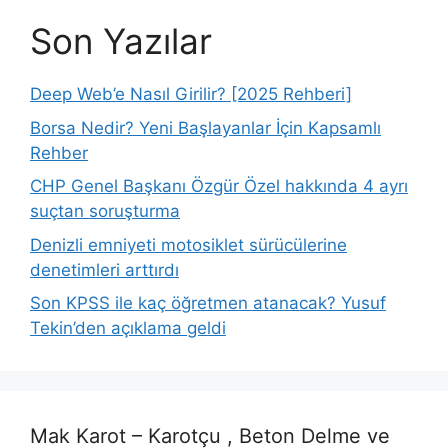
Son Yazılar
Deep Web’e Nasıl Girilir? [2025 Rehberi]
Borsa Nedir? Yeni Başlayanlar İçin Kapsamlı
Rehber
CHP Genel Başkanı Özgür Özel hakkında 4 ayrı
suçtan soruşturma
Denizli emniyeti motosiklet sürücülerine
denetimleri arttırdı
Son KPSS ile kaç öğretmen atanacak? Yusuf
Tekin’den açıklama geldi
Mak Karot – Karotçu , Beton Delme ve