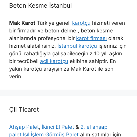
Beton Kesme İstanbul
Mak Karot
Türkiye geneli
karotçu
hizmeti veren
bir firmadır ve beton delme , beton kesme
alanlarında profesyonel bir
karot firması
olarak
hizmet alabilirsiniz.
İstanbul karotçu
işleriniz için
gönül rahatlığıyla çalışabileceğiniz 10 yılı aşkın
bir tecrübeli
acil karotçu
ekibine sahiptir. En
yakın karotçu arayışınıza Mak Karot ile son
verin.
Çil Ticaret
Ahşap Palet
,
İkinci El Palet
&
2. el ahşap
palet
Isıl İşlem Görmüş Palet
alım satımlar için