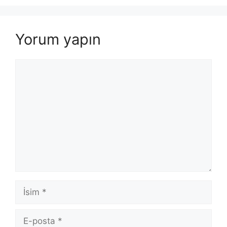
Yorum yapın
Yorum
İsim
E-