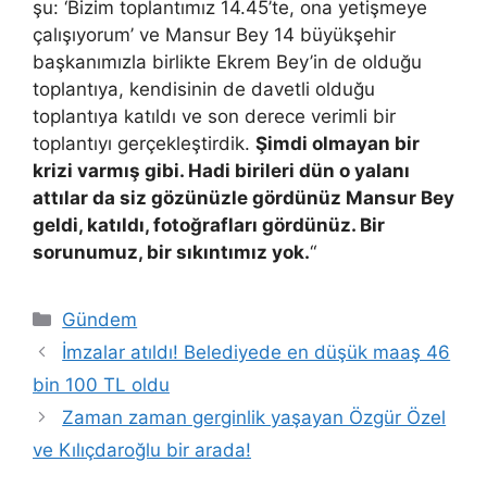
şu: ‘Bizim toplantımız 14.45’te, ona yetişmeye
çalışıyorum’ ve Mansur Bey 14 büyükşehir
başkanımızla birlikte Ekrem Bey’in de olduğu
toplantıya, kendisinin de davetli olduğu
toplantıya katıldı ve son derece verimli bir
toplantıyı gerçekleştirdik.
Şimdi olmayan bir
krizi varmış gibi. Hadi birileri dün o yalanı
attılar da siz gözünüzle gördünüz Mansur Bey
geldi, katıldı, fotoğrafları gördünüz. Bir
sorunumuz, bir sıkıntımız yok.
“
Kategoriler
Gündem
İmzalar atıldı! Belediyede en düşük maaş 46
bin 100 TL oldu
Zaman zaman gerginlik yaşayan Özgür Özel
ve Kılıçdaroğlu bir arada!