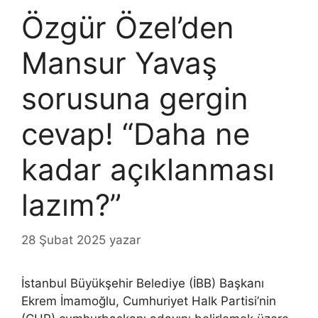
Özgür Özel’den
Mansur Yavaş
sorusuna gergin
cevap! “Daha ne
kadar açıklanması
lazım?”
28 Şubat 2025
yazar
İstanbul Büyükşehir Belediye (İBB) Başkanı
Ekrem İmamoğlu, Cumhuriyet Halk Partisi’nin