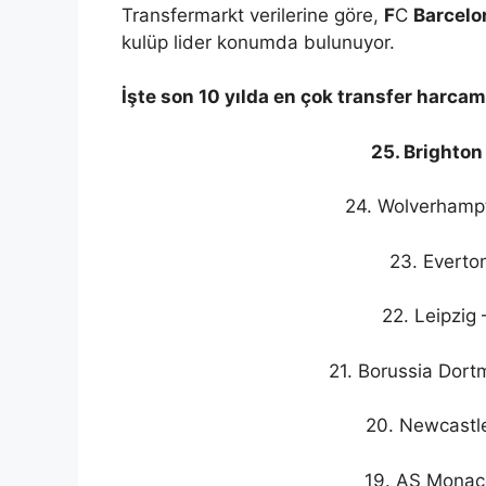
Transfermarkt verilerine göre,
F
C
Barcelo
kulüp lider konumda bulunuyor.
İşte son 10 yılda en çok transfer harca
25. Brighton
24. Wolverhampt
23. Everto
22. Leipzig
21. Borussia Dort
20. Newcastle
19. AS Monaco