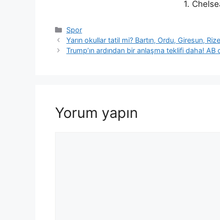
1. Chelse
Kategoriler
Spor
Yarın okullar tatil mi? Bartın, Ordu, Giresun, Riz
Trump’ın ardından bir anlaşma teklifi daha! AB
Yorum yapın
Yorum