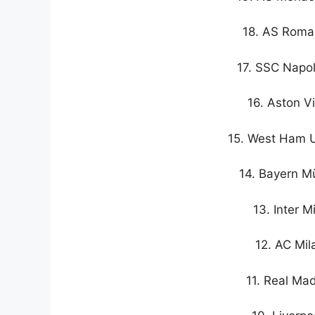
18. AS Roma 
17. SSC Napol
16. Aston Vi
15. West Ham U
14. Bayern Mü
13. Inter M
12. AC Mila
11. Real Mad