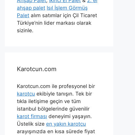
Ahşap Palet
,
İkinci El Palet
&
2. el
ahşap palet
Isıl İşlem Görmüş
Palet
alım satımlar için Çil Ticaret
Türkiye’nin lider markası olarak
sizinle.
Karotcun.com
Karotcun.com ile profesyonel bir
karotçu
ekibiyle tanışın. Tek bir
tıkla iletişime geçin ve tüm
istanbul bölgelerinde güvenilir
karot firması
deneyimi yaşayın.
Üstelik size
en yakın karotçu
arayışınızda en kısa sürede fiyat