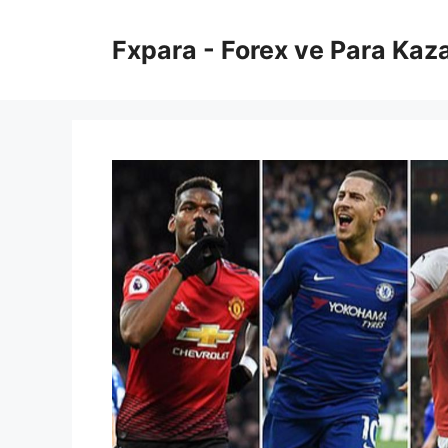
İçeriğe
atla
Fxpara - Forex ve Para Kaz