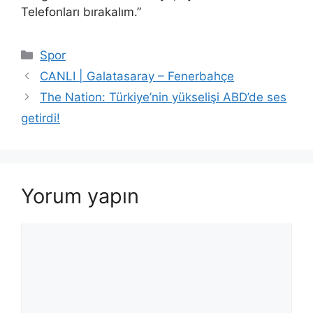
Telefonları bırakalım.”
Kategoriler
Spor
CANLI | Galatasaray – Fenerbahçe
The Nation: Türkiye’nin yükselişi ABD’de ses
getirdi!
Yorum yapın
Yorum