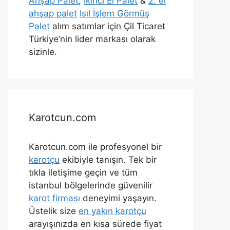
Ahşap Palet
,
İkinci El Palet
&
2. el
ahşap palet
Isıl İşlem Görmüş
Palet
alım satımlar için Çil Ticaret
Türkiye’nin lider markası olarak
sizinle.
Karotcun.com
Karotcun.com ile profesyonel bir
karotçu
ekibiyle tanışın. Tek bir
tıkla iletişime geçin ve tüm
istanbul bölgelerinde güvenilir
karot firması
deneyimi yaşayın.
Üstelik size
en yakın karotçu
arayışınızda en kısa sürede fiyat