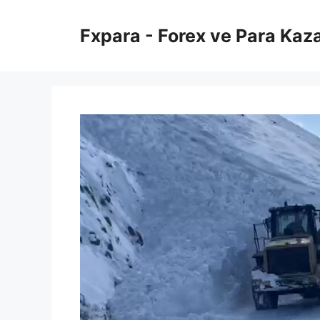
İçeriğe
atla
Fxpara - Forex ve Para Kaz