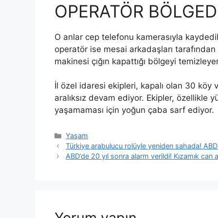
OPERATÖR BÖLGEDE
O anlar cep telefonu kamerasıyla kaydedili
operatör ise mesai arkadaşları tarafından 
makinesi çığın kapattığı bölgeyi temizley
İl özel idaresi ekipleri, kapalı olan 30 k
aralıksız devam ediyor. Ekipler, özellikle
yaşamaması için yoğun çaba sarf ediyor.
Kategoriler
Yaşam
Türkiye arabulucu rolüyle yeniden sahada! ABD v
ABD’de 20 yıl sonra alarm verildi! Kızamık can a
Yorum yapın