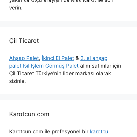
yakın karotçu arayışınıza Mak Karot ile son
verin.
Çil Ticaret
Ahşap Palet
,
İkinci El Palet
&
2. el ahşap
palet
Isıl İşlem Görmüş Palet
alım satımlar için
Çil Ticaret Türkiye’nin lider markası olarak
sizinle.
Karotcun.com
Karotcun.com ile profesyonel bir
karotçu