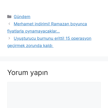
Kategoriler
Gündem
Merhamet indirimi! Ramazan boyunca
fiyatlarla oynamayacaklar…
Uyuşturucu burnunu eritti! 15 operasyon
geçirmek zorunda kaldı
Yorum yapın
Yorum