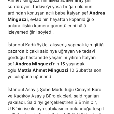
Ahmet Minguzzi’nin ailesi adalet arayışını
sürdürüyor. Türkiye’yi yasa boğan ölümün
ardından konuşan acılı baba İtalyan şef
Andrea
Minguzzi
, evladının hayattan koparıldığı o
anlara ilişkin kamera görüntülerini hâlâ
izleyemediğini söyledi.
İstanbul Kadıköy’de, alışveriş yapmak için gittiği
pazarda bıçaklı saldırıya uğrayan ve tedavi
gördüğü hastanede yaşamını yitiren İtalyan
şef
Andrea Minguzzi
‘nin 15 yaşındaki
oğlu
Mattia Ahmet Minguzzi
10 Şubat’ta son
yolculuğuna uğurlandı.
İstanbul Asayiş Şube Müdürlüğü Cinayet Büro
ve Kadıköy Asayiş Büro ekipleri, saldırganları
yakaladı. Saldırıyı gerçekleştiren B.B.’nin bir,
U.B.’nin ise iki ayrı sabıkasının bulunduğu tespit