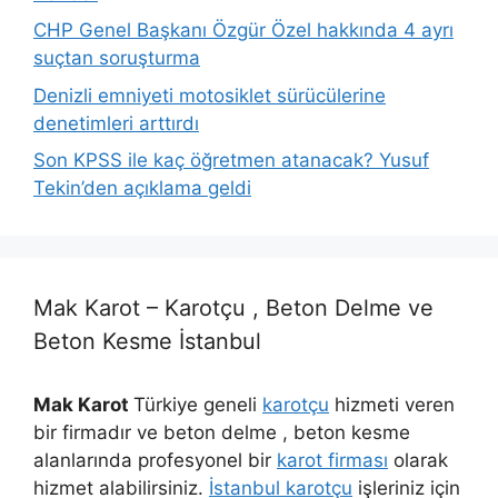
CHP Genel Başkanı Özgür Özel hakkında 4 ayrı
suçtan soruşturma
Denizli emniyeti motosiklet sürücülerine
denetimleri arttırdı
Son KPSS ile kaç öğretmen atanacak? Yusuf
Tekin’den açıklama geldi
Mak Karot – Karotçu , Beton Delme ve
Beton Kesme İstanbul
Mak Karot
Türkiye geneli
karotçu
hizmeti veren
bir firmadır ve beton delme , beton kesme
alanlarında profesyonel bir
karot firması
olarak
hizmet alabilirsiniz.
İstanbul karotçu
işleriniz için