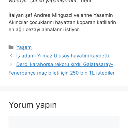
videoyu. Çünkü yapamıyorum.
” dedi.
İtalyan şef Andrea Minguzzi ve anne Yasemin
Akıncılar çocuklarını hayattan koparan katillerin
en ağır cezayı almalarını istiyor.
Kategoriler
Yaşam
İş adamı Yılmaz Ulusoy hayatını kaybetti
Derbi karaborsa rekoru kırdı! Galatasaray-
Fenerbahçe maç bileti için 250 bin TL istediler
Yorum yapın
Yorum