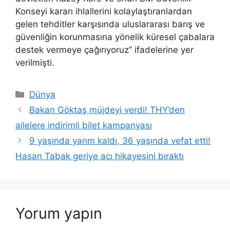
Konseyi kararı ihlallerini kolaylaştıranlardan
gelen tehditler karşısında uluslararası barış ve
güvenliğin korunmasına yönelik küresel çabalara
destek vermeye çağırıyoruz” ifadelerine yer
verilmişti.
Kategoriler
Dünya
Bakan Göktaş müjdeyi verdi! THY’den
ailelere indirimli bilet kampanyası
9 yaşında yarım kaldı, 36 yaşında vefat etti!
Hasan Tabak geriye acı hikayesini bıraktı
Yorum yapın