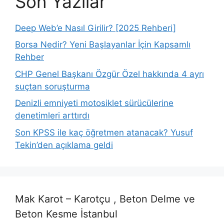
Son Yazılar
Deep Web’e Nasıl Girilir? [2025 Rehberi]
Borsa Nedir? Yeni Başlayanlar İçin Kapsamlı
Rehber
CHP Genel Başkanı Özgür Özel hakkında 4 ayrı
suçtan soruşturma
Denizli emniyeti motosiklet sürücülerine
denetimleri arttırdı
Son KPSS ile kaç öğretmen atanacak? Yusuf
Tekin’den açıklama geldi
Mak Karot – Karotçu , Beton Delme ve
Beton Kesme İstanbul