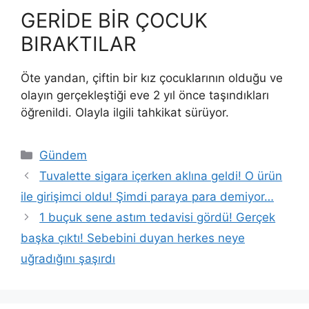
GERİDE BİR ÇOCUK
BIRAKTILAR
Öte yandan, çiftin bir kız çocuklarının olduğu ve
olayın gerçekleştiği eve 2 yıl önce taşındıkları
öğrenildi. Olayla ilgili tahkikat sürüyor.
Kategoriler
Gündem
Tuvalette sigara içerken aklına geldi! O ürün
ile girişimci oldu! Şimdi paraya para demiyor…
1 buçuk sene astım tedavisi gördü! Gerçek
başka çıktı! Sebebini duyan herkes neye
uğradığını şaşırdı