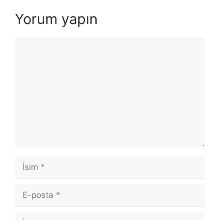
Yorum yapın
Yorum
İsim
E-
posta
İnternet