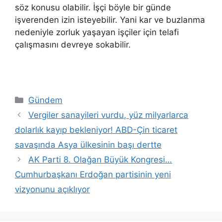
söz konusu olabilir. İşçi böyle bir günde
işverenden izin isteyebilir. Yani kar ve buzlanma
nedeniyle zorluk yaşayan işçiler için telafi
çalışmasını devreye sokabilir.
Kategoriler
Gündem
Vergiler sanayileri vurdu, yüz milyarlarca
dolarlık kayıp bekleniyor! ABD-Çin ticaret
savaşında Asya ülkesinin başı dertte
AK Parti 8. Olağan Büyük Kongresi…
Cumhurbaşkanı Erdoğan partisinin yeni
vizyonunu açıklıyor