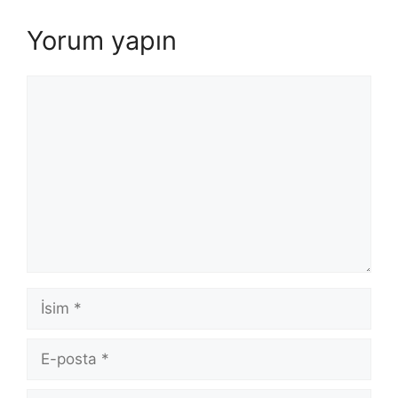
Yorum yapın
Yorum
İsim
E-
posta