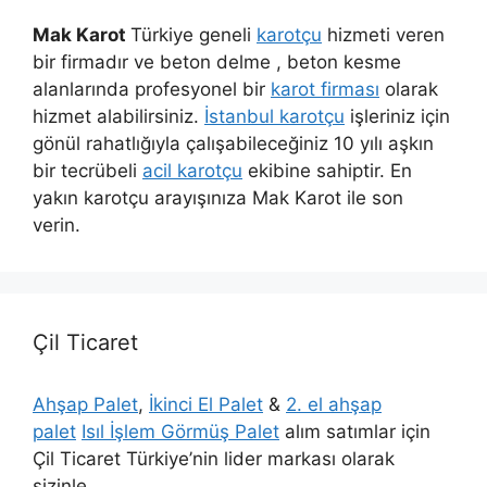
Mak Karot
Türkiye geneli
karotçu
hizmeti veren
bir firmadır ve beton delme , beton kesme
alanlarında profesyonel bir
karot firması
olarak
hizmet alabilirsiniz.
İstanbul karotçu
işleriniz için
gönül rahatlığıyla çalışabileceğiniz 10 yılı aşkın
bir tecrübeli
acil karotçu
ekibine sahiptir. En
yakın karotçu arayışınıza Mak Karot ile son
verin.
Çil Ticaret
Ahşap Palet
,
İkinci El Palet
&
2. el ahşap
palet
Isıl İşlem Görmüş Palet
alım satımlar için
Çil Ticaret Türkiye’nin lider markası olarak
sizinle.