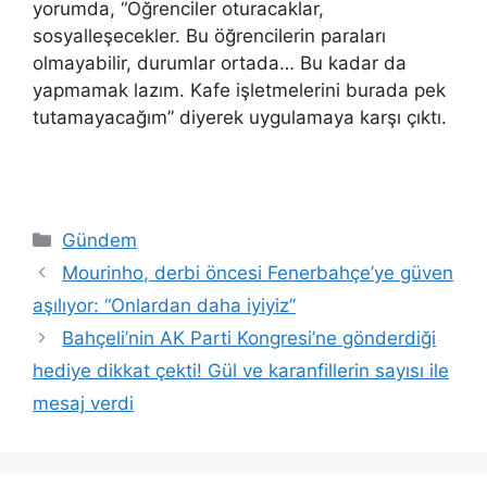
yorumda, “Öğrenciler oturacaklar,
sosyalleşecekler. Bu öğrencilerin paraları
olmayabilir, durumlar ortada… Bu kadar da
yapmamak lazım. Kafe işletmelerini burada pek
tutamayacağım” diyerek uygulamaya karşı çıktı.
Kategoriler
Gündem
Mourinho, derbi öncesi Fenerbahçe’ye güven
aşılıyor: “Onlardan daha iyiyiz”
Bahçeli’nin AK Parti Kongresi’ne gönderdiği
hediye dikkat çekti! Gül ve karanfillerin sayısı ile
mesaj verdi