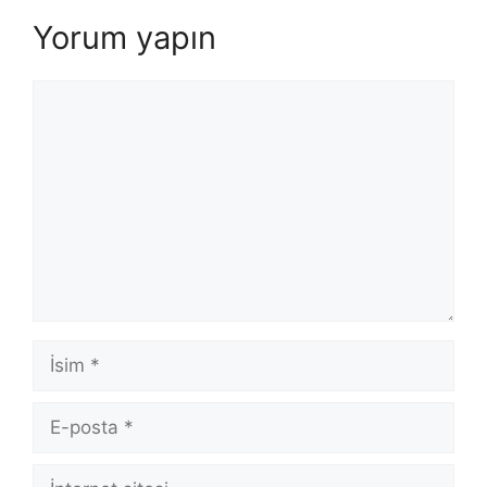
Yorum yapın
Yorum
İsim
E-
posta
İnternet