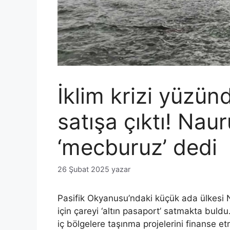
İklim krizi yüzün
satışa çıktı! Na
‘mecburuz’ dedi
26 Şubat 2025
yazar
Pasifik Okyanusu’ndaki küçük ada ülkesi 
için çareyi ‘altın pasaport’ satmakta buld
iç bölgelere taşınma projelerini finanse et