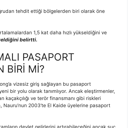
ğrudan tehdit ettiği bölgelerden biri olarak öne
ortalamalardan 1,5 kat daha hızlı yükseldiğini ve
diğini belirtti.
ŞMALI PASAPORT
BİRİ Mİ?
 Kong’a vizesiz giriş sağlayan bu pasaport
eni bir yolu olarak tanımlıyor. Ancak eleştirmenler,
 kaçakçılığı ve terör finansmanı gibi riskleri
m, Nauru’nun 2003’te El Kaide üyelerine pasaport
mların devlet gelirlerini artırabileceğini ancak suç