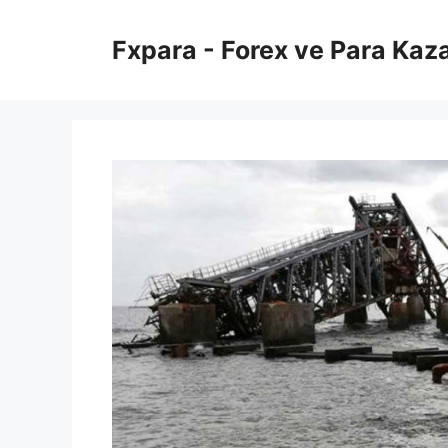
İçeriğe
atla
Fxpara - Forex ve Para Kaz