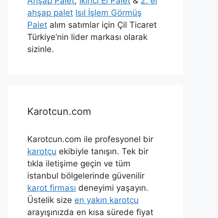
Ahşap Palet
,
İkinci El Palet
&
2. el
ahşap palet
Isıl İşlem Görmüş
Palet
alım satımlar için Çil Ticaret
Türkiye’nin lider markası olarak
sizinle.
Karotcun.com
Karotcun.com ile profesyonel bir
karotçu
ekibiyle tanışın. Tek bir
tıkla iletişime geçin ve tüm
istanbul bölgelerinde güvenilir
karot firması
deneyimi yaşayın.
Üstelik size
en yakın karotçu
arayışınızda en kısa sürede fiyat