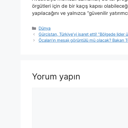
örgütleri için de bir kaçış kapısı olabileceği
yapılacağını ve yalnızca “güvenilir yatırımcı
Kategoriler
Dünya
Gürcistan, Türkiye’yi işaret etti! “Bölgede lider 
Öcalan’ın mesajı görüntülü mü olacak? Bakan T
Yorum yapın
Yorum