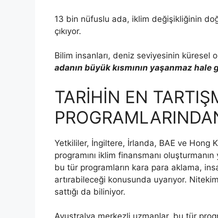
13 bin nüfuslu ada, iklim değişikliğinin do
çıkıyor.
Bilim insanları, deniz seviyesinin küresel 
adanın büyük kısmının yaşanmaz hale gel
TARİHİN EN TARTI
PROGRAMLARINDAN 
Yetkililer, İngiltere, İrlanda, BAE ve Hong
programını iklim finansmanı oluşturmanın y
bu tür programların kara para aklama, insan
artırabileceği konusunda uyarıyor. Niteki
sattığı da biliniyor.
Avustralya merkezli uzmanlar, bu tür progra