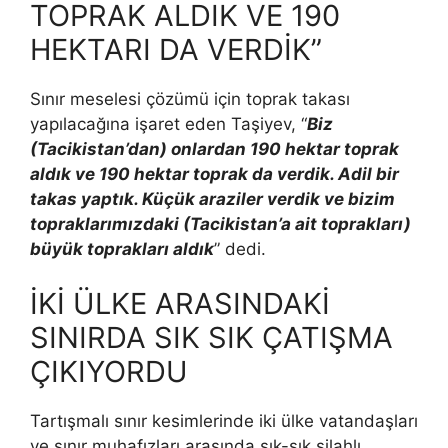
TOPRAK ALDIK VE 190
HEKTARI DA VERDİK”
Sınır meselesi çözümü için toprak takası
yapılacağına işaret eden Taşiyev, “
Biz
(Tacikistan’dan) onlardan 190 hektar toprak
aldık ve 190 hektar toprak da verdik. Adil bir
takas yaptık. Küçük araziler verdik ve bizim
topraklarımızdaki (Tacikistan’a ait toprakları)
büyük toprakları aldık
” dedi.
İKİ ÜLKE ARASINDAKİ
SINIRDA SIK SIK ÇATIŞMA
ÇIKIYORDU
Tartışmalı sınır kesimlerinde iki ülke vatandaşları
ve sınır muhafızları arasında sık-sık silahlı