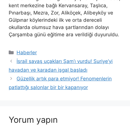
kent merkezine bağlı Kervansaray, Taşlıca,
Pınarbaşı, Mezra, Zor, Aliköçek, Alibeyköy ve
Gülpınar köylerindeki ilk ve orta dereceli
okullarda olumsuz hava şartlarından dolayı
Çarşamba günü eğitime ara verildiği duyuruldu.
Kategoriler
Haberler
İsrail savaş uçakları Şam’ı vurdu! Suriye’yi
havadan ve karadan işgal başladı
Güzellik artık para etmiyor! Fenomenlerin
patlattığı salonlar bir bir kapanıyor
Yorum yapın