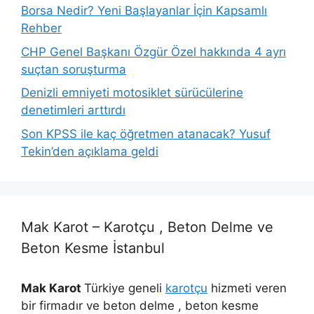
Borsa Nedir? Yeni Başlayanlar İçin Kapsamlı
Rehber
CHP Genel Başkanı Özgür Özel hakkında 4 ayrı
suçtan soruşturma
Denizli emniyeti motosiklet sürücülerine
denetimleri arttırdı
Son KPSS ile kaç öğretmen atanacak? Yusuf
Tekin’den açıklama geldi
Mak Karot – Karotçu , Beton Delme ve
Beton Kesme İstanbul
Mak Karot
Türkiye geneli
karotçu
hizmeti veren
bir firmadır ve beton delme , beton kesme