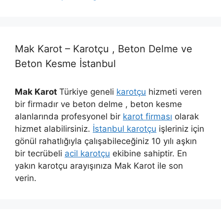
Mak Karot – Karotçu , Beton Delme ve
Beton Kesme İstanbul
Mak Karot
Türkiye geneli
karotçu
hizmeti veren
bir firmadır ve beton delme , beton kesme
alanlarında profesyonel bir
karot firması
olarak
hizmet alabilirsiniz.
İstanbul karotçu
işleriniz için
gönül rahatlığıyla çalışabileceğiniz 10 yılı aşkın
bir tecrübeli
acil karotçu
ekibine sahiptir. En
yakın karotçu arayışınıza Mak Karot ile son
verin.