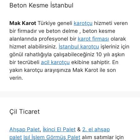
Beton Kesme İstanbul
Mak Karot
Türkiye geneli
karotçu
hizmeti veren
bir firmadır ve beton delme , beton kesme
alanlarında profesyonel bir
karot firması
olarak
hizmet alabilirsiniz.
İstanbul karotçu
işleriniz için
gönül rahatlığıyla çalışabileceğiniz 10 yılı aşkın
bir tecrübeli
acil karotçu
ekibine sahiptir. En
yakın karotçu arayışınıza Mak Karot ile son
verin.
Çil Ticaret
Ahşap Palet
,
İkinci El Palet
&
2. el ahşap
palet
Isıl İşlem Görmüş Palet
alım satımlar için