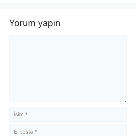
Yorum yapın
Yorum
İsim
E-
posta