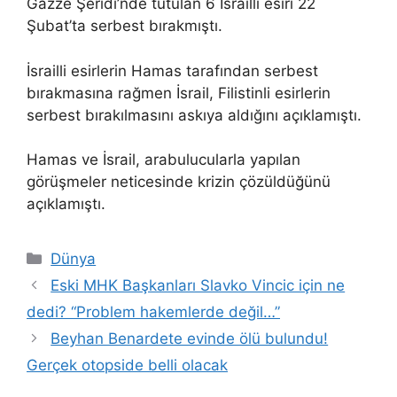
Gazze Şeridi’nde tutulan 6 İsrailli esiri 22
Şubat’ta serbest bırakmıştı.
İsrailli esirlerin Hamas tarafından serbest
bırakmasına rağmen İsrail, Filistinli esirlerin
serbest bırakılmasını askıya aldığını açıklamıştı.
Hamas ve İsrail, arabulucularla yapılan
görüşmeler neticesinde krizin çözüldüğünü
açıklamıştı.
Kategoriler
Dünya
Eski MHK Başkanları Slavko Vincic için ne
dedi? “Problem hakemlerde değil…”
Beyhan Benardete evinde ölü bulundu!
Gerçek otopside belli olacak