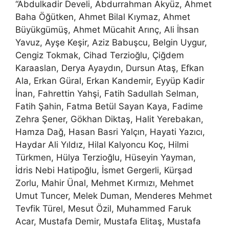
“Abdulkadir Develi, Abdurrahman Akyüz, Ahmet
Baha Öğütken, Ahmet Bilal Kıymaz, Ahmet
Büyükgümüş, Ahmet Mücahit Arınç, Ali İhsan
Yavuz, Ayşe Keşir, Aziz Babuşcu, Belgin Uygur,
Cengiz Tokmak, Cihad Terzioğlu, Çiğdem
Karaaslan, Derya Ayaydın, Dursun Ataş, Efkan
Ala, Erkan Güral, Erkan Kandemir, Eyyüp Kadir
İnan, Fahrettin Yahşi, Fatih Sadullah Selman,
Fatih Şahin, Fatma Betül Sayan Kaya, Fadime
Zehra Şener, Gökhan Diktaş, Halit Yerebakan,
Hamza Dağ, Hasan Basri Yalçın, Hayati Yazıcı,
Haydar Ali Yıldız, Hilal Kalyoncu Koç, Hilmi
Türkmen, Hülya Terzioğlu, Hüseyin Yayman,
İdris Nebi Hatipoğlu, İsmet Gergerli, Kürşad
Zorlu, Mahir Ünal, Mehmet Kırmızı, Mehmet
Umut Tuncer, Melek Duman, Menderes Mehmet
Tevfik Türel, Mesut Özil, Muhammed Faruk
Acar, Mustafa Demir, Mustafa Elitaş, Mustafa