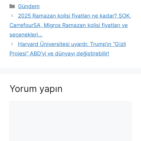
Kategoriler
Gündem
2025 Ramazan kolisi fiyatları ne kadar? ŞOK,
CarrefourSA, Migros Ramazan kolisi fiyatları ve
seçenekleri…
Harvard Üniversitesi uyardı: Trump’ın “Gizli
Projesi” ABD’yi ve dünyayı değiştirebilir!
Yorum yapın
Yorum