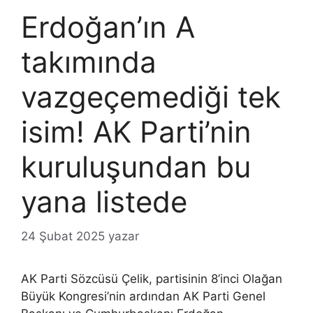
Erdoğan’ın A
takımında
vazgeçemediği tek
isim! AK Parti’nin
kuruluşundan bu
yana listede
24 Şubat 2025
yazar
AK Parti Sözcüsü Çelik, partisinin 8’inci Olağan
Büyük Kongresi’nin ardından AK Parti Genel