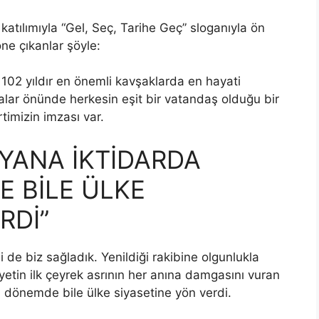
atılımıyla “Gel, Seç, Tarihe Geç” sloganıyla ön
ne çıkanlar şöyle:
. 102 yıldır en önemli kavşaklarda en hayati
alar önünde herkesin eşit bir vatandaş olduğu bir
imizin imzası var.
 YANA İKTİDARDA
 BİLE ÜLKE
RDİ”
i de biz sağladık. Yenildiği rakibine olgunlukla
yetin ilk çeyrek asrının her anına damgasını vuran
 dönemde bile ülke siyasetine yön verdi.