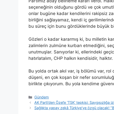
Partimiz aday belirleme kararı verdi. Halkı
seçeneğinin olduğunu gördü ve çok umutla
onlar bugüne kadar kendilerini rakipsiz zann
birliğini sağlayamaz, kendi iç gerilimlerin
bu süreç için bunu gördüklerinde büyük bir
Gözleri o kadar kararmış ki, bu milletin kar
zalimlerin zulmüne kurban etmediğini, seçi
unutmuşlar. Sanıyorlar ki, ellerindeki geçici
hatırlatalım, CHP halkın kendisidir, halktır
Bu yolda ortak akıl var, iş bölümü var, ro
düşeni, en çok koşan bir nefer sorumluluğu
birlikte çıkıyorum. Bu yola kendime güven
Kategoriler
Gündem
AK Parti’den Özel’e ‘TSK’ tepkisi: Saygısızlığa i
Sağlıkta yapay zekâ Türkiye’ye özgü olacak! “