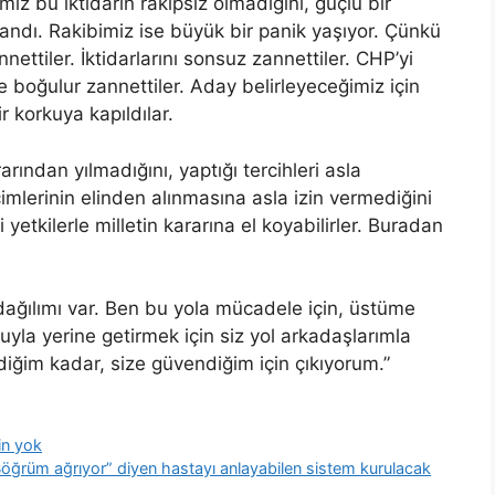
mız bu iktidarın rakipsiz olmadığını, güçlü bir
ndı. Rakibimiz ise büyük bir panik yaşıyor. Çünkü
ettiler. İktidarlarını sonsuz zannettiler. CHP’yi
de boğulur zannettiler. Aday belirleyeceğimiz için
 korkuya kapıldılar.
arından yılmadığını, yaptığı tercihleri asla
mlerinin elinden alınmasına asla izin vermediğini
 yetkilerle milletin kararına el koyabilirler. Buradan
.
l dağılımı var. Ben bu yola mücadele için, üstüme
yla yerine getirmek için siz yol arkadaşlarımla
diğim kadar, size güvendiğim için çıkıyorum.”
zin yok
Böğrüm ağrıyor” diyen hastayı anlayabilen sistem kurulacak