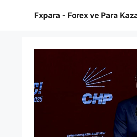
İçeriğe
atla
Fxpara - Forex ve Para Kaz