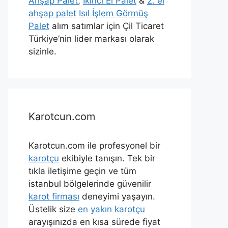
Ahşap Palet
,
İkinci El Palet
&
2. el
ahşap palet
Isıl İşlem Görmüş
Palet
alım satımlar için Çil Ticaret
Türkiye’nin lider markası olarak
sizinle.
Karotcun.com
Karotcun.com ile profesyonel bir
karotçu
ekibiyle tanışın. Tek bir
tıkla iletişime geçin ve tüm
istanbul bölgelerinde güvenilir
karot firması
deneyimi yaşayın.
Üstelik size
en yakın karotçu
arayışınızda en kısa sürede fiyat