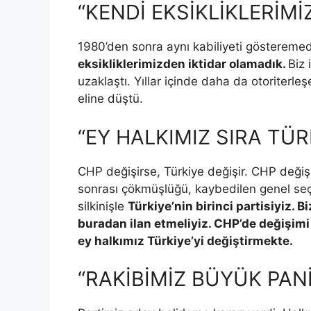
“KENDİ EKSİKLİKLERİM
1980’den sonra aynı kabiliyeti göstereme
eksikliklerimizden iktidar olamadık.
Biz
uzaklaştı. Yıllar içinde daha da otoriterle
eline düştü.
“EY HALKIMIZ SIRA TÜR
CHP değişirse, Türkiye değişir. CHP değiş
sonrası çökmüşlüğü, kaybedilen genel seç
silkinişle
Türkiye’nin birinci partisiyiz.
buradan ilan etmeliyiz. CHP’de değişimi
ey halkımız Türkiye’yi değiştirmekte.
“RAKİBİMİZ BÜYÜK PAN